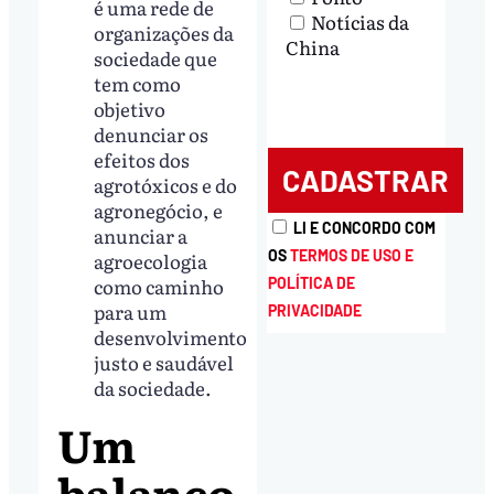
é uma rede de
Notícias da
organizações da
China
sociedade que
tem como
objetivo
denunciar os
efeitos dos
agrotóxicos e do
agronegócio, e
LI E CONCORDO COM
anunciar a
OS
TERMOS DE USO E
agroecologia
como caminho
POLÍTICA DE
para um
PRIVACIDADE
desenvolvimento
justo e saudável
da sociedade.
Um
balanço