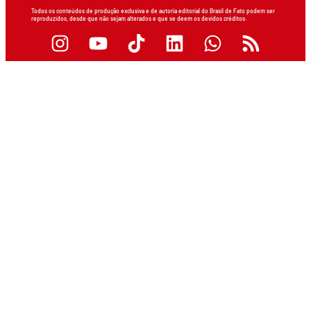
Todos os conteúdos de produção exclusiva e de autoria editorial do Brasil de Fato podem ser
reproduzidos, desde que não sejam alterados e que se deem os devidos créditos.