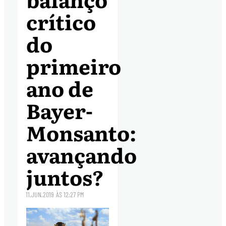
crítico
do
primeiro
ano de
Bayer-
Monsanto:
avançando
juntos?
11.JUN.2019
ÀS
12:27 PM