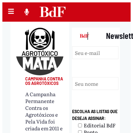
|
Newslet
CAMPANHA CONTRA
OS AGROTÓXICOS
A Campanha
Permanente
Contra os
ESCOLHA AS LISTAS QUE
Agrotóxicos e
DESEJA ASSINAR:
Pela Vida foi
Editorial BdF
criada em 2011 e
Ponto