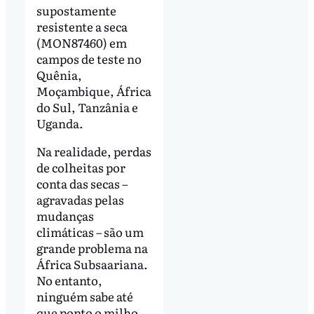
supostamente
resistente a seca
(MON87460) em
campos de teste no
Quênia,
Moçambique, África
do Sul, Tanzânia e
Uganda.
Na realidade, perdas
de colheitas por
conta das secas –
agravadas pelas
mudanças
climáticas – são um
grande problema na
África Subsaariana.
No entanto,
ninguém sabe até
que ponto o milho