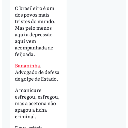
O brasileiro é um
dos povos mais
tristes do mundo.
Mas pelo menos
aqui a depressão
aqui vem
acompanhada de
feijoada.
Bananinha
.
Advogado de defesa
de golpe de Estado.
A manicure
esfregou, esfregou,
mas a acetona não
apagou a ficha
criminal.
Deus, pátria,