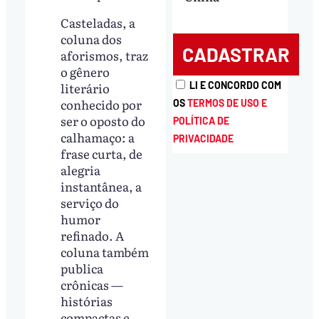
Casteladas, a
coluna dos
aforismos, traz
o gênero
LI E CONCORDO COM
literário
conhecido por
OS
TERMOS DE USO E
ser o oposto do
POLÍTICA DE
calhamaço: a
PRIVACIDADE
frase curta, de
alegria
instantânea, a
serviço do
humor
refinado. A
coluna também
publica
crônicas —
histórias
compactas e