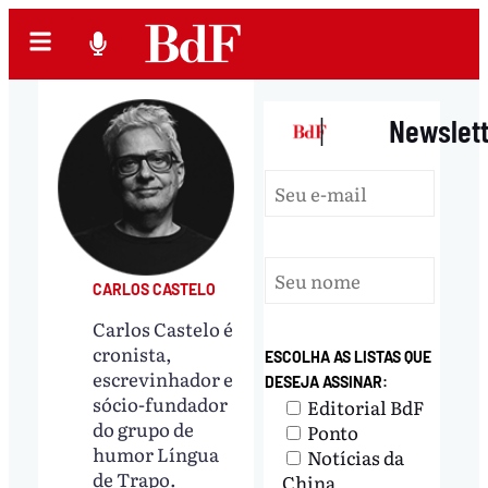
|
Newslet
CARLOS CASTELO
Carlos Castelo é
cronista,
ESCOLHA AS LISTAS QUE
escrevinhador e
DESEJA ASSINAR:
sócio-fundador
Editorial BdF
do grupo de
Ponto
humor Língua
Notícias da
de Trapo.
China