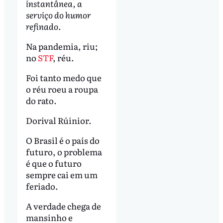
instantânea, a
serviço do humor
refinado.
Na pandemia, riu;
no
STF
, réu.
Foi tanto medo que
o réu roeu a roupa
do rato.
Dorival Rúinior.
O Brasil é o país do
futuro, o problema
é que o futuro
sempre cai em um
feriado.
A verdade chega de
mansinho e