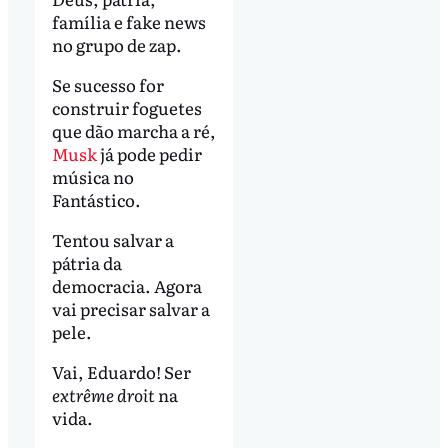
família e fake news
no grupo de zap.
Se sucesso for
construir foguetes
que dão marcha a ré,
Musk
já pode pedir
música no
Fantástico.
Tentou salvar a
pátria da
democracia. Agora
vai precisar salvar a
pele.
Vai, Eduardo! Ser
extrême droit
na
vida.