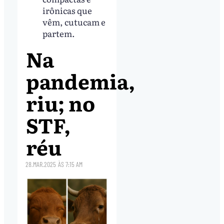
irônicas que
vêm, cutucam e
partem.
Na
pandemia,
riu; no
STF,
réu
28.MAR.2025
ÀS
7:15 AM