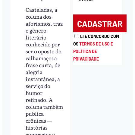
Casteladas, a
coluna dos
aforismos, traz
o gênero
literário
LI E CONCORDO COM
conhecido por
OS
TERMOS DE USO E
ser o oposto do
POLÍTICA DE
calhamaço: a
PRIVACIDADE
frase curta, de
alegria
instantânea, a
serviço do
humor
refinado. A
coluna também
publica
crônicas —
histórias
compactas e