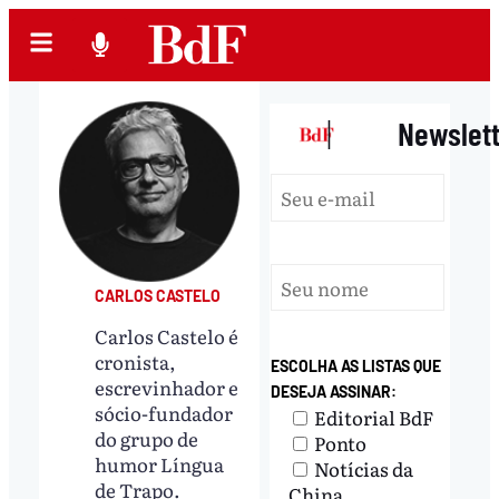
|
Newslet
CARLOS CASTELO
Carlos Castelo é
cronista,
ESCOLHA AS LISTAS QUE
escrevinhador e
DESEJA ASSINAR:
sócio-fundador
Editorial BdF
do grupo de
Ponto
humor Língua
Notícias da
de Trapo.
China