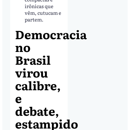
irônicas que
vêm, cutucam e
partem.
Democracia
no
Brasil
virou
calibre,
e
debate,
estampido