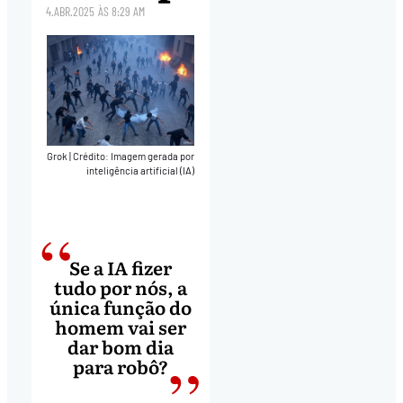
4.ABR.2025
ÀS
8:29 AM
Grok
|
Crédito: Imagem gerada por
inteligência artificial (IA)
Se a IA fizer
tudo por nós, a
única função do
homem vai ser
dar bom dia
para robô?