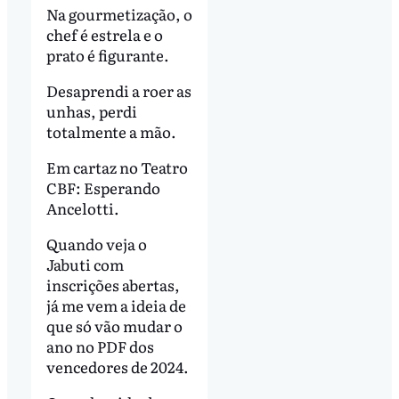
Na gourmetização, o
chef é estrela e o
prato é figurante.
Desaprendi a roer as
unhas, perdi
totalmente a mão.
Em cartaz no Teatro
CBF: Esperando
Ancelotti.
Quando veja o
Jabuti com
inscrições abertas,
já me vem a ideia de
que só vão mudar o
ano no PDF dos
vencedores de 2024.