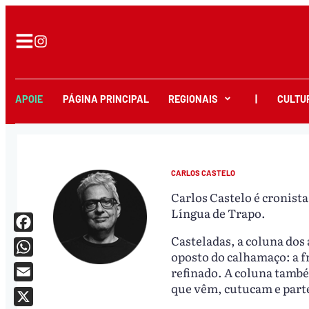
APOIE
PÁGINA PRINCIPAL
REGIONAIS
|
CULTU
CARLOS CASTELO
Carlos Castelo é cronist
Língua de Trapo.
Casteladas, a coluna dos 
Facebook
oposto do calhamaço: a fr
WhatsApp
refinado. A coluna també
que vêm, cutucam e par
Email