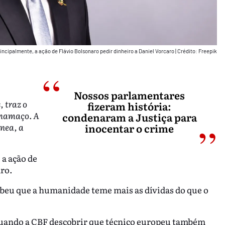
incipalmente, a ação de Flávio Bolsonaro pedir dinheiro a Daniel Vorcaro
|
Crédito: Freepik
Nossos parlamentares
 traz o
fizeram história:
alhamaço. A
condenaram a Justiça para
ânea, a
inocentar o crime
 a ação de
aro.
cebeu que a humanidade teme mais as dívidas do que o
 quando a CBF descobrir que técnico europeu também