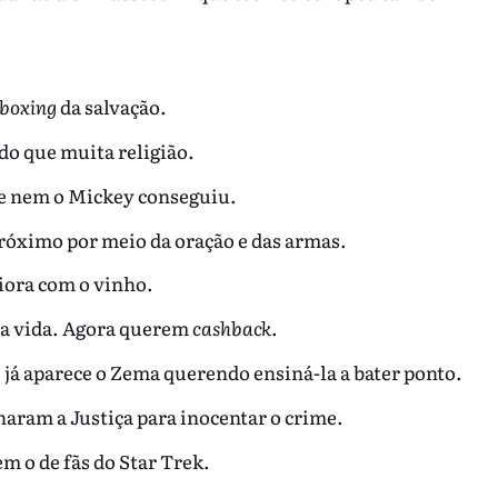
boxing
da salvação.
 do que muita religião.
ue nem o Mickey conseguiu.
róximo por meio da oração e das armas.
iora com o vinho.
 a vida. Agora querem
cashback
.
e já aparece o Zema querendo ensiná-la a bater ponto.
aram a Justiça para inocentar o crime.
m o de fãs do Star Trek.