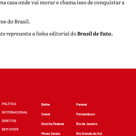
a casa onde vai morar e chama isso de conquistar a
e do Brasil.
te representa a linha editorial do
Brasil de Fato.
POLÍTICA
Bahia
Paraná
INTERNACIONAL
Ceará
Pernambuco
DIREITOS
Distrito Federal
Rio de Janeiro
BEM VIVER
Minas Gerais
Rio Grande do Sul