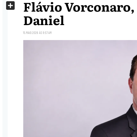
Flávio Vorconaro,
X
Share
Daniel
15.MAIO.2026
ÀS
9:57 AM