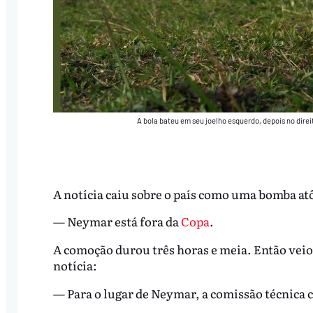
A bola bateu em seu joelho esquerdo, depois no direi
A notícia caiu sobre o país como uma bomba at
— Neymar está fora da
Copa
.
A comoção durou três horas e meia. Então veio
notícia:
— Para o lugar de Neymar, a comissão técnica 