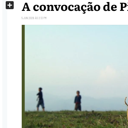
A convocação de P
X
Share
5.JUN.2026
ÀS
2:13 PM