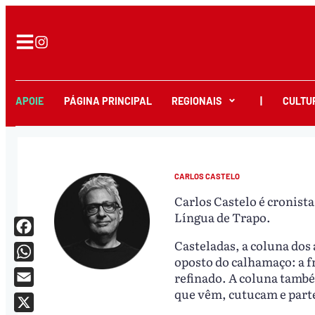
APOIE
PÁGINA PRINCIPAL
REGIONAIS
|
CULTU
CARLOS CASTELO
Carlos Castelo é cronist
Língua de Trapo.
Casteladas, a coluna dos 
Facebook
oposto do calhamaço: a fr
WhatsApp
refinado. A coluna també
que vêm, cutucam e par
Email