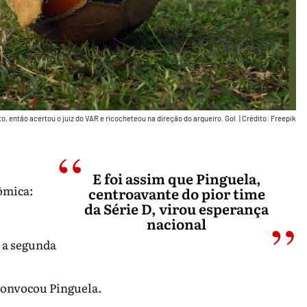
to, então acertou o juiz do VAR e ricocheteou na direção do arqueiro. Gol.
|
Crédito: Freepik
E foi assim que Pinguela,
ômica:
centroavante do pior time
da Série D, virou esperança
nacional
 a segunda
convocou Pinguela.