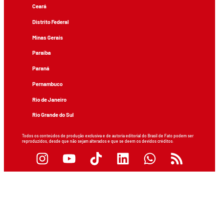
Ceará
Distrito Federal
Minas Gerais
Paraíba
Paraná
Pernambuco
Rio de Janeiro
Rio Grande do Sul
Todos os conteúdos de produção exclusiva e de autoria editorial do Brasil de Fato podem ser
reproduzidos, desde que não sejam alterados e que se deem os devidos créditos.