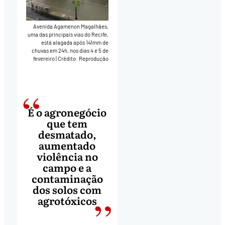
Avenida Agamenon Magalhães,
uma das principais vias do Recife,
está alagada após 141mm de
chuvas em 24h, nos dias 4 e 5 de
fevereiro
|
Crédito: Reprodução
É o agronegócio
que tem
desmatado,
aumentado
violência no
campo e a
contaminação
dos solos com
agrotóxicos