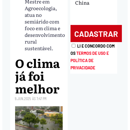
Mestre em
China
Agroecologia,
atua no
semiárido com
foco em clima e
desenvolvimento
rural
LI E CONCORDO COM
sustentável.
OS
TERMOS DE USO E
O clima
POLÍTICA DE
PRIVACIDADE
já foi
melhor
9.JUN.2025
ÀS
7:47 PM