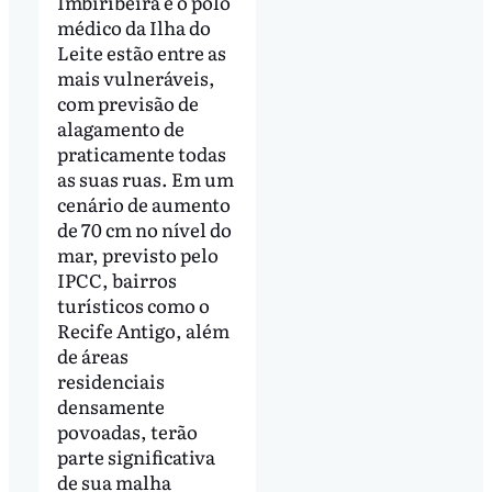
Imbiribeira e o polo
médico da Ilha do
Leite estão entre as
mais vulneráveis,
com previsão de
alagamento de
praticamente todas
as suas ruas. Em um
cenário de aumento
de 70 cm no nível do
mar, previsto pelo
IPCC, bairros
turísticos como o
Recife Antigo, além
de áreas
residenciais
densamente
povoadas, terão
parte significativa
de sua malha