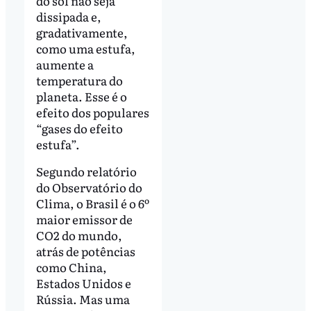
do sol não seja
dissipada e,
gradativamente,
como uma estufa,
aumente a
temperatura do
planeta. Esse é o
efeito dos populares
“gases do efeito
estufa”.
Segundo relatório
do Observatório do
Clima, o Brasil é o 6º
maior emissor de
CO2 do mundo,
atrás de potências
como China,
Estados Unidos e
Rússia. Mas uma