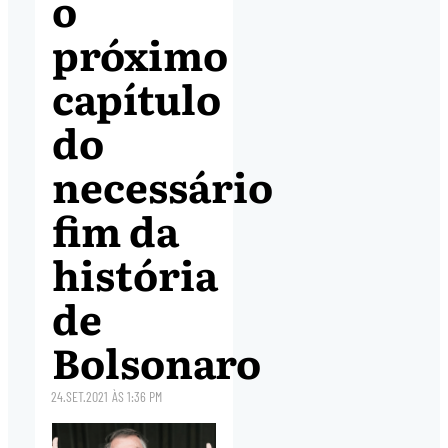
o
próximo
capítulo
do
necessário
fim da
história
de
Bolsonaro
24.SET.2021
ÀS
1:36 PM