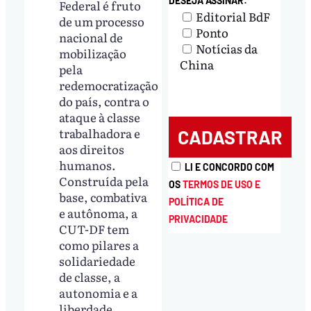
DESEJA ASSINAR:
Federal é fruto
Editorial BdF
de um processo
Ponto
nacional de
Notícias da
mobilização
China
pela
redemocratização
do país, contra o
ataque à classe
trabalhadora e
aos direitos
humanos.
LI E CONCORDO COM
Construída pela
OS
TERMOS DE USO E
base, combativa
POLÍTICA DE
e autônoma, a
PRIVACIDADE
CUT-DF tem
como pilares a
solidariedade
de classe, a
autonomia e a
liberdade