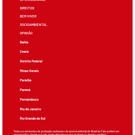
DIREITOS
BEM VIVER
SOCIOAMBIENTAL
OPINIÃO
Bahia
Ceará
Distrito Federal
Minas Gerais
Paraíba
Paraná
Pernambuco
Rio de Janeiro
Rio Grande do Sul
Todos os conteúdos de produção exclusiva e de autoria editorial do Brasil de Fato podem ser
reproduzidos, desde que não sejam alterados e que se deem os devidos créditos.