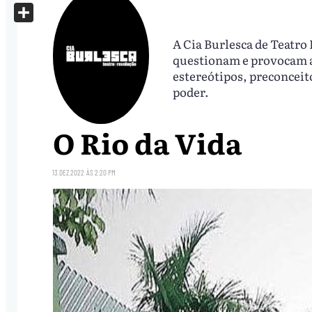
X
Share
A Cia Burlesca de Teatro 
questionam e provocam a 
estereótipos, preconceit
poder.
O Rio da Vida
13.DEZ.2022
ÀS
2:20 PM