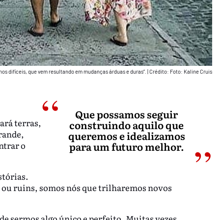
nos difíceis, que vem resultando em mudanças árduas e duras”.
|
Crédito: Foto: Kaline Cruis
Que possamos seguir
ará terras,
construindo aquilo que
rande,
queremos e idealizamos
ntrar o
para um futuro melhor.
tórias.
s ou ruins, somos nós que trilharemos novos
e sermos algo único e perfeito. Muitas vezes