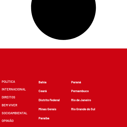
POLÍTICA
Bahia
Paraná
INTERNACIONAL
Ceará
Pernambuco
DIREITOS
Distrito Federal
Rio de Janeiro
BEM VIVER
Minas Gerais
Rio Grande do Sul
SOCIOAMBIENTAL
Paraíba
OPINIÃO