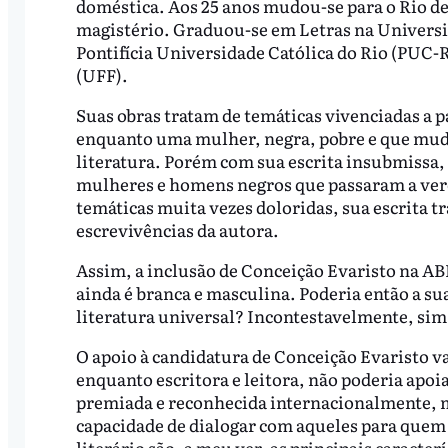
doméstica. Aos 25 anos mudou-se para o Rio de
magistério. Graduou-se em Letras na Universi
Pontifícia Universidade Católica do Rio (PUC
(UFF).
Suas obras tratam de temáticas vivenciadas a pa
enquanto uma mulher, negra, pobre e que mudou
literatura. Porém com sua escrita insubmissa,
mulheres e homens negros que passaram a vere
temáticas muita vezes doloridas, sua escrita tr
escrevivências da autora.
Assim, a inclusão de Conceição Evaristo na AB
ainda é branca e masculina. Poderia então a su
literatura universal? Incontestavelmente, sim
O apoio à candidatura de Conceição Evaristo va
enquanto escritora e leitora, não poderia apoia
premiada e reconhecida internacionalmente, m
capacidade de dialogar com aqueles para quem 
literário são, a meu ver, as principais caracter