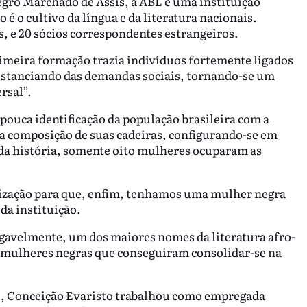
egro Marchado de Assis, a ABL é uma instituição
o é o cultivo da língua e da literatura nacionais.
 e 20 sócios correspondentes estrangeiros.
rimeira formação trazia indivíduos fortemente ligados
 distanciando das demandas sociais, tornando-se um
rsal”.
 pouca identificação da população brasileira com a
a composição de suas cadeiras, configurando-se em
 da história, somente oito mulheres ocuparam as
ilização para que, enfim, tenhamos uma mulher negra
da instituição.
negavelmente, um dos maiores nomes da literatura afro-
e mulheres negras que conseguiram consolidar-se na
), Conceição Evaristo trabalhou como empregada