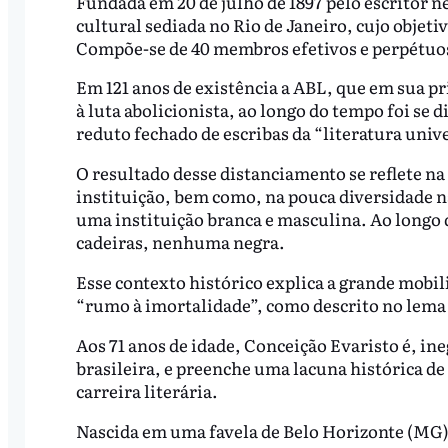
Fundada em 20 de julho de 1897 pelo escritor n
cultural sediada no Rio de Janeiro, cujo objetiv
Compõe-se de 40 membros efetivos e perpétuos,
Em 121 anos de existência a ABL, que em sua p
à luta abolicionista, ao longo do tempo foi se
reduto fechado de escribas da “literatura unive
O resultado desse distanciamento se reflete na
instituição, bem como, na pouca diversidade n
uma instituição branca e masculina. Ao longo
cadeiras, nenhuma negra.
Esse contexto histórico explica a grande mob
“rumo à imortalidade”, como descrito no lema 
Aos 71 anos de idade, Conceição Evaristo é, i
brasileira, e preenche uma lacuna histórica d
carreira literária.
Nascida em uma favela de Belo Horizonte (MG