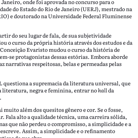
 Janeiro, onde foi aprovada no concurso para o
dade do Estado do Rio de Janeiro (UERJ), mestrado na
-RIO) e doutorado na Universidade Federal Fluminense
rtir do seu lugar de fala, de sua subjetividade
 o curso da própria história através dos estudos e da
 Conceição Evaristo mudou o curso da história de
m-se protagonistas dessas estórias. Embora aborde
az narrativas respeitosas, belas e permeadas pelas
L questiona a supremacia da literatura universal, que
a literatura, negra e feminina, entrar no
hall
da
.
i muito além dos quesitos gênero e cor. Se o fosse,
r. Fala alto a qualidade técnica, uma carreira sólida,
as que não perdeu o compromisso, a simplicidade e a
escreve. Assim, a simplicidade e o refinamento
ísticas de sua obra.