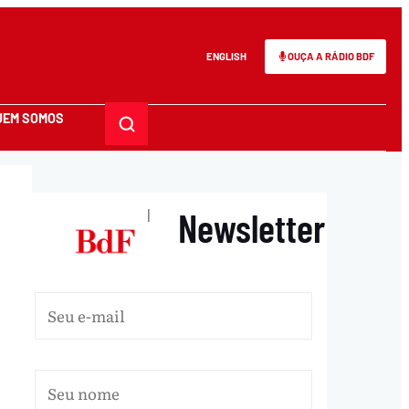
ENGLISH
OUÇA A RÁDIO BDF
UEM SOMOS
Newsletter
|