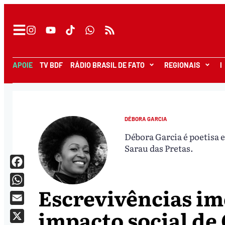
APOIE
TV BDF
RÁDIO BRASIL DE FATO
REGIONAIS
I
DÉBORA GARCIA
Débora Garcia é poetisa e 
Sarau das Pretas.
Facebook
Escrevivências im
WhatsApp
impacto social de
Email