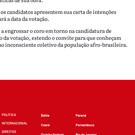
e os candidatos apresentem sua carta de intenções
rá a data da votação.
a engrossar o coro em torno na candidatura de
o da votação, estendo o convite para que conheçam
no inconsciente coletivo da população afro-brasileira.
POLÍTICA
Bahia
Paraná
INTERNACIONAL
Ceará
Pernambuco
DIREITOS
Distrito Federal
Rio de Janeiro