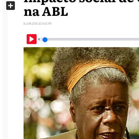
X
na ABL
Share
14.JUN.2018
ÀS
6:43 PM
Play