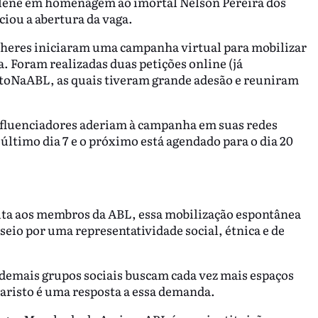
solene em homenagem ao imortal Nelson Pereira dos
nciou a abertura da vaga.
ulheres iniciaram uma campanha virtual para mobilizar
. Foram realizadas duas petições online (já
oNaABL, as quais tiveram grande adesão e reuniram
 influenciadores aderiam à campanha em suas redes
último dia 7 e o próximo está agendado para o dia 20
rita aos membros da ABL, essa mobilização espontânea
seio por uma representatividade social, étnica e de
 demais grupos sociais buscam cada vez mais espaços
varisto é uma resposta a essa demanda.