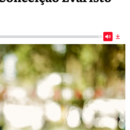
Mute
Down