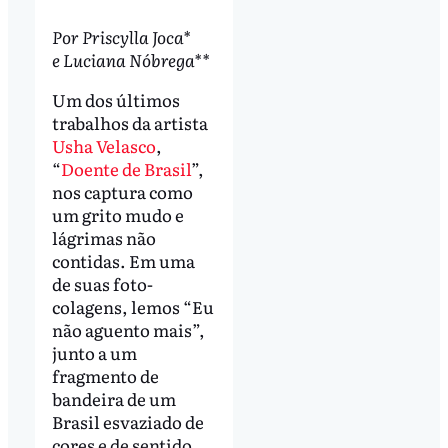
Por Priscylla Joca*
e Luciana Nóbrega**
Um dos últimos
trabalhos da artista
Usha Velasco
,
“
Doente de Brasil
”,
nos captura como
um grito mudo e
lágrimas não
contidas. Em uma
de suas foto-
colagens, lemos “Eu
não aguento mais”,
junto a um
fragmento de
bandeira de um
Brasil esvaziado de
cores e de sentido,