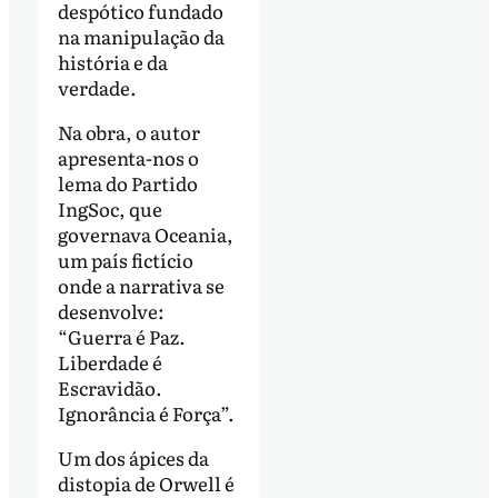
despótico fundado
na manipulação da
história e da
verdade.
Na obra, o autor
apresenta-nos o
lema do Partido
IngSoc, que
governava Oceania,
um país fictício
onde a narrativa se
desenvolve:
“Guerra é Paz.
Liberdade é
Escravidão.
Ignorância é Força”.
Um dos ápices da
distopia de Orwell é