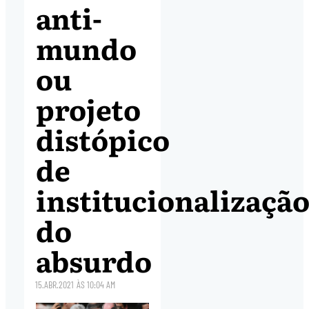
anti-
mundo
ou
projeto
distópico
de
institucionalizaçã
do
absurdo
15.ABR.2021
ÀS
10:04 AM