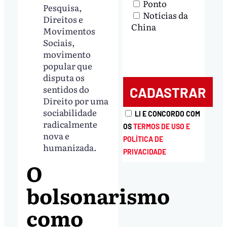
Ponto
Pesquisa,
Notícias da
Direitos e
China
Movimentos
Sociais,
movimento
popular que
disputa os
sentidos do
Direito por uma
sociabilidade
LI E CONCORDO COM
radicalmente
OS
TERMOS DE USO E
nova e
POLÍTICA DE
humanizada.
PRIVACIDADE
O
bolsonarismo
como