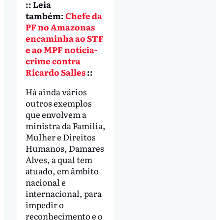
:: Leia
também:
Chefe da
PF no Amazonas
encaminha ao STF
e ao MPF notícia-
crime contra
Ricardo Salles
::
Há ainda vários
outros exemplos
que envolvem a
ministra da Família,
Mulher e Direitos
Humanos, Damares
Alves, a qual tem
atuado, em âmbito
nacional e
internacional, para
impedir o
reconhecimento e o