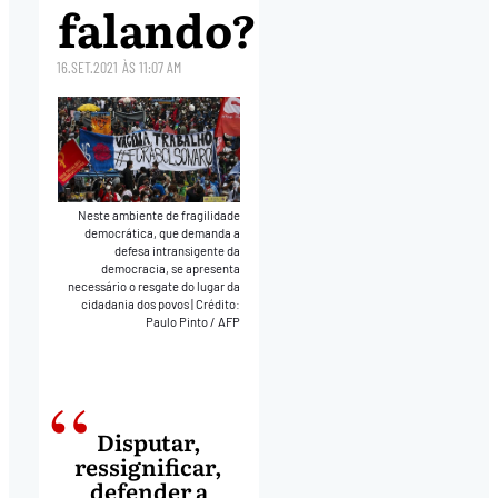
falando?
16.SET.2021
ÀS
11:07 AM
Neste ambiente de fragilidade
democrática, que demanda a
defesa intransigente da
democracia, se apresenta
necessário o resgate do lugar da
cidadania dos povos
|
Crédito:
Paulo Pinto / AFP
Disputar,
ressignificar,
defender a