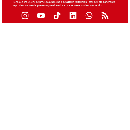
Todos os conteúdos de produção exclusiva e de autoria editorial do Brasil de Fato podem ser
reproduzidos, desde que não sejam alterados e que se deem os devidos créditos.