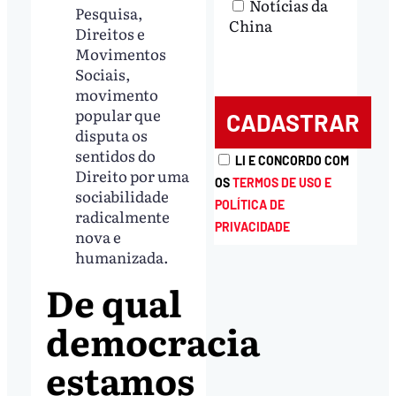
Notícias da
Pesquisa,
China
Direitos e
Movimentos
Sociais,
movimento
popular que
disputa os
sentidos do
LI E CONCORDO COM
Direito por uma
OS
TERMOS DE USO E
sociabilidade
POLÍTICA DE
radicalmente
PRIVACIDADE
nova e
humanizada.
De qual
democracia
estamos