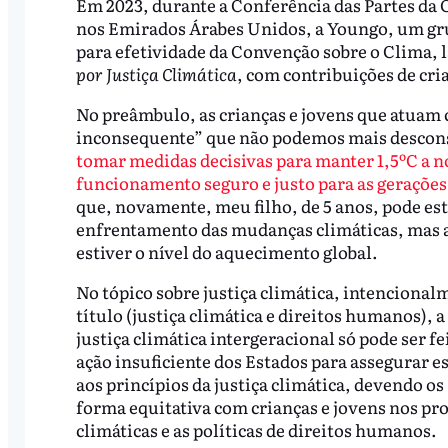
Em 2023, durante a Conferência das Partes da 
nos Emirados Árabes Unidos, a Youngo, um gru
para efetividade da Convenção sobre o Clima, 
por Justiça Climática
, com contribuições de cria
No preâmbulo, as crianças e jovens que atuam 
inconsequente” que não podemos mais descons
tomar medidas decisivas para manter 1,5ºC a n
funcionamento seguro e justo para as gerações 
que, novamente, meu filho, de 5 anos, pode esta
enfrentamento das mudanças climáticas, mas 
estiver o nível do aquecimento global.
No tópico sobre justiça climática, intenciona
título (justiça climática e direitos humanos), a
justiça climática intergeracional só pode ser 
ação insuficiente dos Estados para assegurar e
aos princípios da justiça climática, devendo os
forma equitativa com crianças e jovens nos pro
climáticas e as políticas de direitos humanos.