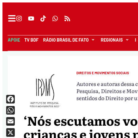
APOIE
TV BDF
RÁDIO BRASIL DE FATO
REGIONAIS
I
DIREITOS E MOVIMENTOS SOCIAIS
Autores e autoras dessa 
Pesquisa, Direitos e Mo
sentidos do Direito por 
Facebook
‘Nós escutamos voc
WhatsApp
crianças e jovens 
Email