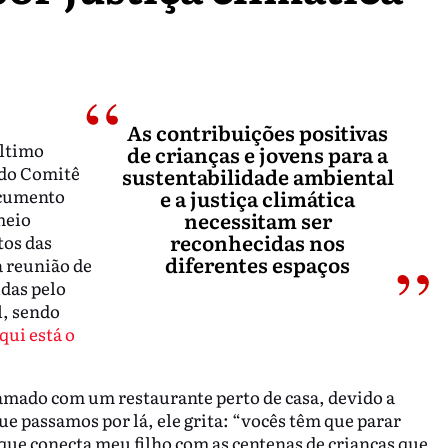
As contribuições positivas
último
de crianças e jovens para a
 do Comitê
sustentabilidade ambiental
ocumento
e a justiça climática
necessitam ser
meio
reconhecidas nos
tos das
diferentes espaços
a reunião de
idas pelo
l, sendo
qui está o
amado com um restaurante perto de casa, devido a
 passamos por lá, ele grita: “vocês têm que parar
que conecta meu filho com as centenas de crianças que