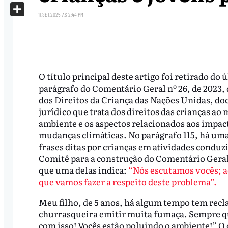
X
11.SET.2025
ÀS
2:44 PM
Share
O título principal deste artigo foi retirado do 
parágrafo do Comentário Geral nº 26, de 2023,
dos Direitos da Criança das Nações Unidas, d
jurídico que trata dos direitos das crianças ao 
ambiente e os aspectos relacionados aos impac
mudanças climáticas. No parágrafo 115, há um
frases ditas por crianças em atividades conduz
Comitê para a construção do Comentário Gera
que uma delas indica:
“Nós escutamos vocês; a
que vamos fazer a respeito deste problema”.
Meu filho, de 5 anos, há algum tempo tem recl
churrasqueira emitir muita fumaça. Sempre que
com isso! Vocês estão poluindo o ambiente!” O 