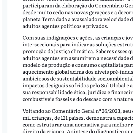
participaram da elaboração do Comentário Ger
desde muito cedo nas novas gerações e a decor
planeta Terra dada a avassaladora velocidade d
adultos agentes políticos e privados.
Com suas indignações e ações, as crianças e jo
interseccionais para indicar as soluções estru
promoção da justiça climática. Saberes esses
adultos agentes em assumirem a necessidade de
modelo de produção e consumo capitalista para
aquecimento global acima dos níveis pré-indus
ambiciosos de sustentabilidade socioambiental 
impactos desiguais sofridos pelo Sul Global e 
sua responsabilidade ética, jurídica e financei
combustíveis fosseis e do descaso com a nature
Voltando ao Comentário Geral nº 26/2023, seu 
mil crianças, de 121 países, demonstra a capa
como estruturar uma normativa para melhor r
direito da criança. A síntese do diagnóstico q