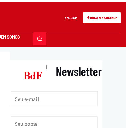
ENGLISH
OUÇA A RÁDIO BDF
UEM SOMOS
Newsletter
|