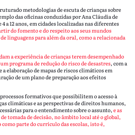
truturado metodologias de escuta de crianças sobre
emplo das oficinas conduzidas por Ana Cláudia de
4 a 12 anos, em cidades localizadas nas diferentes
artir do fomento e do respeito aos seus mundos
 de linguagens para além da oral, como a relacionada
ordam a experiência de crianças terem desempenhado
um programa de redução do risco de desastres
, com a
e a elaboração de mapas de riscos climáticos em
ração de um plano de preparação aos efeitos
rocessos formativos que possibilitem o acesso à
s climáticas e as perspectivas de direitos humanos,
necessárias para o entendimento sobre o assunto,
e as
e tomada de decisão, no âmbito local até o global,
como parte do currículo das escolas, isto é,