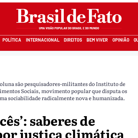
POLÍTICA
INTERNACIONAL
DIREITOS
BEM VIVER
OPINIÃO
Q
coluna são pesquisadores-militantes do Instituto de
vimentos Sociais, movimento popular que disputa os
uma sociabilidade radicalmente nova e humanizada.
ês’: saberes de
por justiça climática