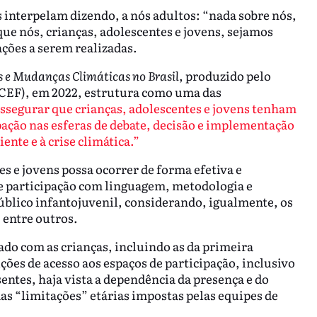
s interpelam dizendo, a nós adultos: “nada sobre nós,
que nós, crianças, adolescentes e jovens, sejamos
ações a serem realizadas.
s e Mudanças Climáticas no Brasil
, produzido pelo
CEF), em 2022, estrutura como uma das
]ssegurar que crianças, adolescentes e jovens tenham
pação nas esferas de debate, decisão e implementação
ente e à crise climática.”
es e jovens possa ocorrer de forma efetiva e
 de participação com linguagem, metodologia e
úblico infantojuvenil, considerando, igualmente, os
, entre outros.
zado com as crianças, incluindo as da primeira
ões de acesso aos espaços de participação, inclusivo
entes, haja vista a dependência da presença e do
as “limitações” etárias impostas pelas equipes de