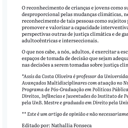
O reconhecimento de crianças e jovens como su
desproporcional pelas mudanças climáticas, n
reconhecimento de tais pessoas como sujeitos p
promover e valorizar a capacidade interventiva
perspectivas outras de justiça climática e de g
adultocêntricas e interseccionais.
O que nos cabe, a nós, adultos, é exercitar a es
espaços de tomada de decisão que sejam adequad
nas decisões a serem tomadas sobre justiça cli
*Assis da Costa Oliveira é professor da Universid
Avançados Multidisciplinares com atuação no Núc
Programa de Pós-Graduação em Políticas Pública
Direitos, Infâncias e Juventudes do Instituto de 
pela UnB. Mestre e graduado em Direito pela Uni
** Este é um artigo de opinião e não necessariame
Editado por:
Nathallia Fonseca