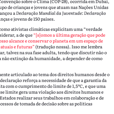
Convenção sobre o Clima (COP-28), ocorrida em Dubai,
po de crianças e jovens que atuam nas Nações Unidas
lançou a
Declaração Mundial da Juventude: Declaração
nças e jovens de 150 países.
como ativistas climáticas explicitam uma “verdade
iderar, a de que
“[s]omos a última geração que pode
osso alcance e conservar o planeta em um espaço de
atuais e futuras”
(tradução nossa). Isso me lembra
r, talvez na sua fase adulta, tendo que discutir não o
a não extinção da humanidade, a depender de como
lmente articulado ao tema dos direitos humanos desde o
 declaração reforça a necessidade de que a garantia da
feita com o cumprimento do limite de 1,5ºC, e que uma
sse limite gera uma violação aos direitos humanos e
 Estados realizar seus trabalhos em colaboração e de
cessos de tomada de decisão sobre as políticas