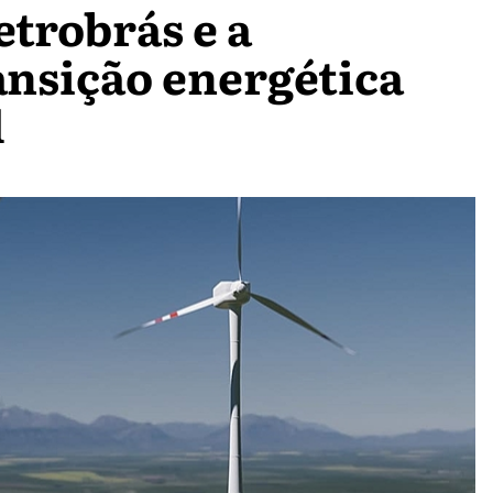
etrobrás e a
ansição energética
l