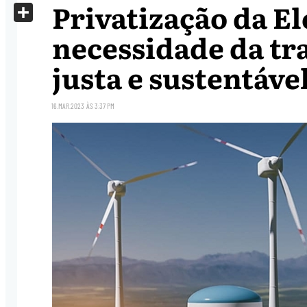
Privatização da El
X
Share
necessidade da tr
justa e sustentáve
16.MAR.2023
ÀS
3:37 PM