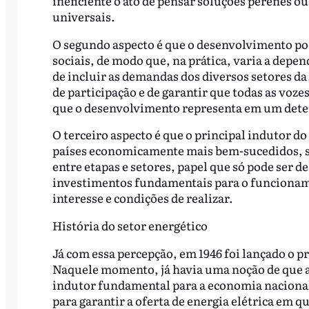
ineficiente o ato de pensar soluções perenes ou
universais.
O segundo aspecto é que o desenvolvimento p
sociais, de modo que, na prática, varia a depe
de incluir as demandas dos diversos setores d
de participação e de garantir que todas as vo
que o desenvolvimento representa em um det
O terceiro aspecto é que o principal indutor d
países economicamente mais bem-sucedidos, s
entre etapas e setores, papel que só pode ser 
investimentos fundamentais para o funcioname
interesse e condições de realizar.
História do setor energético
Já com essa percepção, em 1946 foi lançado o pr
Naquele momento, já havia uma noção de que a 
indutor fundamental para a economia nacional,
para garantir a oferta de energia elétrica em q