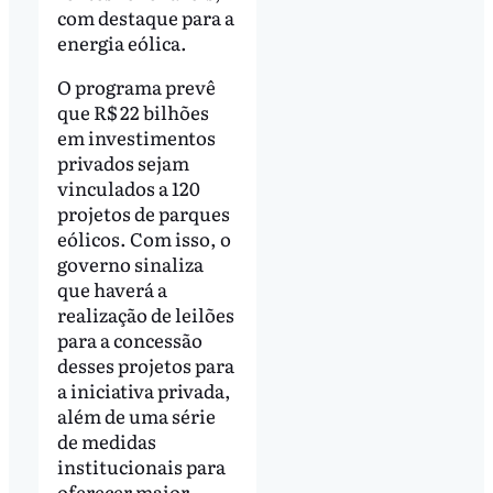
com destaque para a
energia eólica.
O programa prevê
que R$ 22 bilhões
em investimentos
privados sejam
vinculados a 120
projetos de parques
eólicos. Com isso, o
governo sinaliza
que haverá a
realização de leilões
para a concessão
desses projetos para
a iniciativa privada,
além de uma série
de medidas
institucionais para
oferecer maior