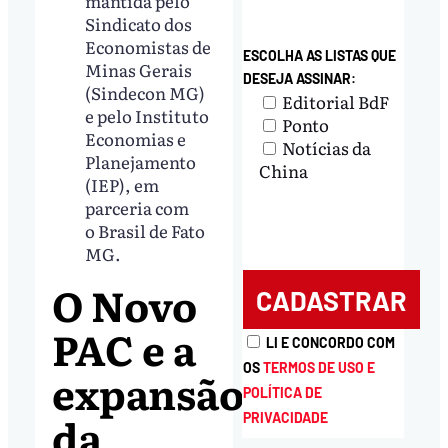
mantida pelo
Sindicato dos
Economistas de
ESCOLHA AS LISTAS QUE
Minas Gerais
DESEJA ASSINAR:
(Sindecon MG)
Editorial BdF
e pelo Instituto
Ponto
Economias e
Notícias da
Planejamento
China
(IEP), em
parceria com
o Brasil de Fato
MG.
O Novo
PAC e a
LI E CONCORDO COM
OS
TERMOS DE USO E
expansão
POLÍTICA DE
da
PRIVACIDADE