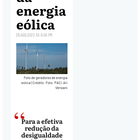
energia
eólica
28.AGO.2023
ÀS
6:00 PM
Foto de geradores de energia
eolica
|
Crédito: Foto: PAC/ Ari
Versiani
Para a efetiva
redução da
desigualdade