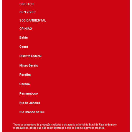
DIREITOS
BEM VIVER
SOCIOAMBIENTAL
OPINIÃO
Bahia
Ceará
Distrito Federal
Minas Gerais
Paraíba
Paraná
Pernambuco
Rio de Janeiro
Rio Grande do Sul
Todos os conteúdos de produção exclusiva e de autoria editorial do Brasil de Fato podem ser
reproduzidos, desde que não sejam alterados e que se deem os devidos créditos.