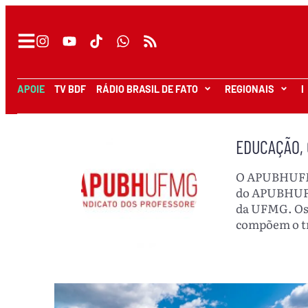
APOIE
TV BDF
RÁDIO BRASIL DE FATO
REGIONAIS
I
EDUCAÇÃO, 
O APUBHUFMG+
do APUBHUFMG
da UFMG. Os 
compõem o tr