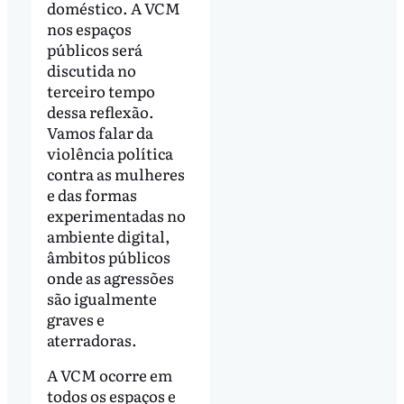
doméstico. A VCM
nos espaços
públicos será
discutida no
terceiro tempo
dessa reflexão.
Vamos falar da
violência política
contra as mulheres
e das formas
experimentadas no
ambiente digital,
âmbitos públicos
onde as agressões
são igualmente
graves e
aterradoras.
A VCM ocorre em
todos os espaços e