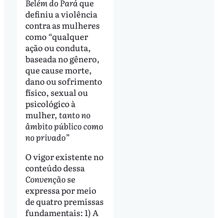
Belém do Pará
que
definiu a violência
contra as mulheres
como “qualquer
ação ou conduta,
baseada no gênero,
que cause morte,
dano ou sofrimento
físico, sexual ou
psicológico à
mulher,
tanto no
âmbito público como
no privado
”
O vigor existente no
conteúdo dessa
Convenção
se
expressa por meio
de quatro premissas
fundamentais: 1) A