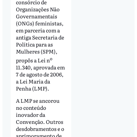
consórcio de
Organizações Não
Governamentais
(ONGs) feministas,
em parceria com a
antiga Secretaria de
Política para as
Mulheres (SPM),
o
propôs a Lei n
11.340, aprovada em
7 de agosto de 2006,
a Lei Maria da
Penha (LMP).
A LMP se ancorou
no conteúdo
inovador da
Convenção. Outros
desdobramentos e o
aprimoramento de