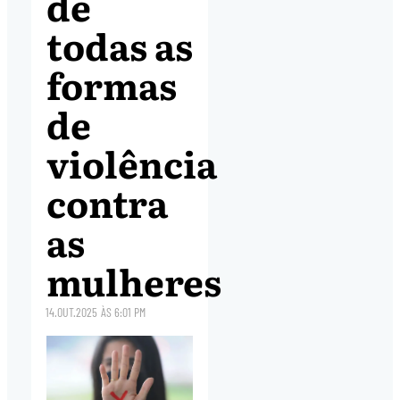
de
todas as
formas
de
violência
contra
as
mulheres
14.OUT.2025
ÀS
6:01 PM