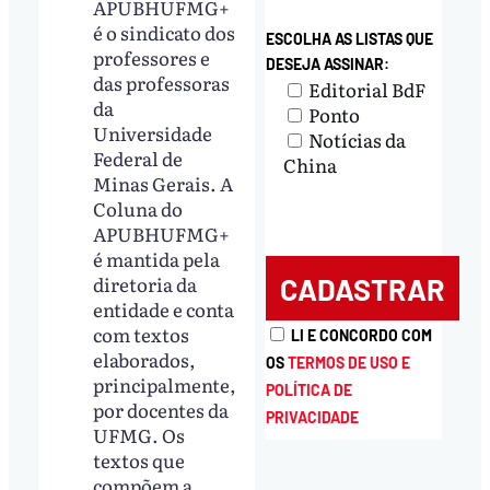
APUBHUFMG+
é o sindicato dos
ESCOLHA AS LISTAS QUE
professores e
DESEJA ASSINAR:
das professoras
Editorial BdF
da
Ponto
Universidade
Notícias da
Federal de
China
Minas Gerais. A
Coluna do
APUBHUFMG+
é mantida pela
diretoria da
entidade e conta
com textos
LI E CONCORDO COM
elaborados,
OS
TERMOS DE USO E
principalmente,
POLÍTICA DE
por docentes da
PRIVACIDADE
UFMG. Os
textos que
compõem a