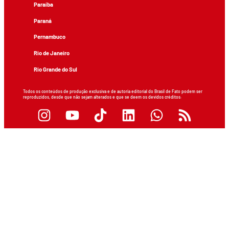
Paraíba
Paraná
Pernambuco
Rio de Janeiro
Rio Grande do Sul
Todos os conteúdos de produção exclusiva e de autoria editorial do Brasil de Fato podem ser
reproduzidos, desde que não sejam alterados e que se deem os devidos créditos.