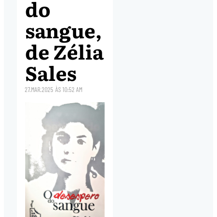
do
sangue,
de Zélia
Sales
27.MAR.2025
ÀS
10:52 AM