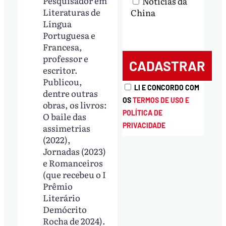
Pesquisador em
Notícias da
Literaturas de
China
Língua
Portuguesa e
Francesa,
professor e
escritor.
Publicou,
LI E CONCORDO COM
dentre outras
OS
TERMOS DE USO E
obras, os livros:
POLÍTICA DE
O baile das
PRIVACIDADE
assimetrias
(2022),
Jornadas (2023)
e Romanceiros
(que recebeu o I
Prêmio
Literário
Demócrito
Rocha de 2024).