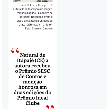
Zélia Sales, de Itapajé (CE),
autora de ‘O desespero do sangue’
também publicou ‘A cadeira de
barbeiro’. Recebeu o Prêmio
SESC de Contos da Unidade de
Crato (CE) em 2016.
|
Crédito:
Foto: Émerson Cardoso
Natural de
Itapajé (CE) a
autora recebeu
o Prêmio SESC
de Contos e
menção
honrosa em
duas edições do
Prêmio Ideal
Clube