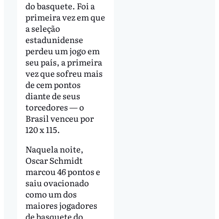
do basquete. Foi a
primeira vez em que
a seleção
estadunidense
perdeu um jogo em
seu país, a primeira
vez que sofreu mais
de cem pontos
diante de seus
torcedores — o
Brasil venceu por
120 x 115.
Naquela noite,
Oscar Schmidt
marcou 46 pontos e
saiu ovacionado
como um dos
maiores jogadores
de basquete do