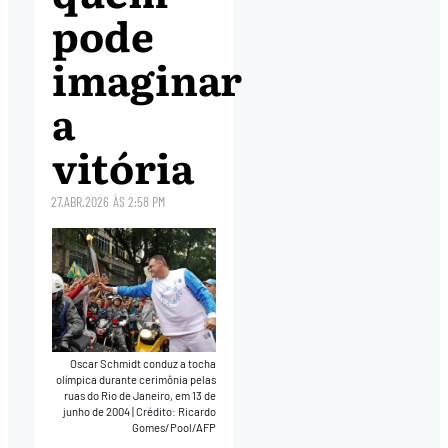
pode
imaginar
a
vitória
27.ABR.2026
ÀS
2:58 PM
Oscar Schmidt conduz a tocha
olímpica durante cerimônia pelas
ruas do Rio de Janeiro, em 13 de
junho de 2004
|
Crédito: Ricardo
Gomes/Pool/AFP