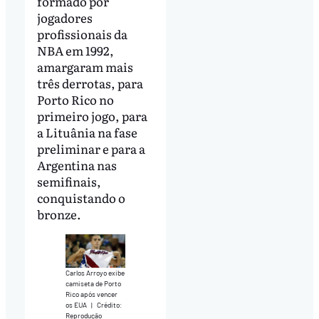
formado por
jogadores
profissionais da
NBA em 1992,
amargaram mais
três derrotas, para
Porto Rico no
primeiro jogo, para
a Lituânia na fase
preliminar e para a
Argentina nas
semifinais,
conquistando o
bronze.
Carlos Arroyo exibe
camiseta de Porto
Rico após vencer
os EUA
|
Crédito:
Reprodução