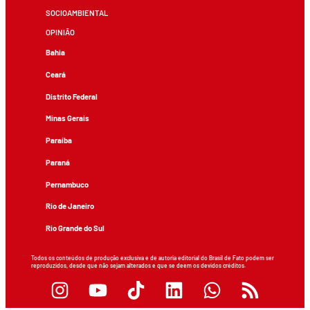
SOCIOAMBIENTAL
OPINIÃO
Bahia
Ceará
Distrito Federal
Minas Gerais
Paraíba
Paraná
Pernambuco
Rio de Janeiro
Rio Grande do Sul
Todos os conteúdos de produção exclusiva e de autoria editorial do Brasil de Fato podem ser
reproduzidos, desde que não sejam alterados e que se deem os devidos créditos.