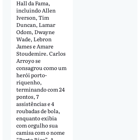
Hall da Fama,
incluindo Allen
Iverson, Tim
Duncan, Lamar
Odom, Dwayne
Wade, Lebron
James e Amare
Stoudemire. Carlos
Arroyo se
consagrou como um
herói porto-
riquenho,
terminando com 24
pontos, 7
assistências e 4
roubadas de bola,
enquanto exibia
com orgulho sua
camisa com o nome
“Porto Rico”. A