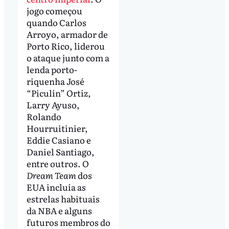
jogo começou
quando Carlos
Arroyo, armador de
Porto Rico, liderou
o ataque junto com a
lenda porto-
riquenha José
“Piculín” Ortiz,
Larry Ayuso,
Rolando
Hourruitinier,
Eddie Casiano e
Daniel Santiago,
entre outros. O
Dream Team
dos
EUA incluía as
estrelas habituais
da NBA e alguns
futuros membros do