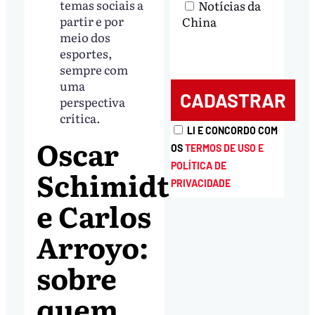
temas sociais a
Notícias da
partir e por
China
meio dos
esportes,
sempre com
uma
perspectiva
crítica.
LI E CONCORDO COM
Oscar
OS
TERMOS DE USO E
POLÍTICA DE
Schimidt
PRIVACIDADE
e Carlos
Arroyo:
sobre
quem