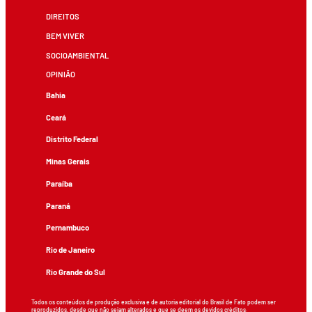
DIREITOS
BEM VIVER
SOCIOAMBIENTAL
OPINIÃO
Bahia
Ceará
Distrito Federal
Minas Gerais
Paraíba
Paraná
Pernambuco
Rio de Janeiro
Rio Grande do Sul
Todos os conteúdos de produção exclusiva e de autoria editorial do Brasil de Fato podem ser
reproduzidos, desde que não sejam alterados e que se deem os devidos créditos.