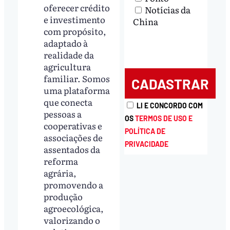
oferecer crédito
Notícias da
e investimento
China
com propósito,
adaptado à
realidade da
agricultura
familiar. Somos
uma plataforma
que conecta
LI E CONCORDO COM
pessoas a
OS
TERMOS DE USO E
cooperativas e
POLÍTICA DE
associações de
PRIVACIDADE
assentados da
reforma
agrária,
promovendo a
produção
agroecológica,
valorizando o