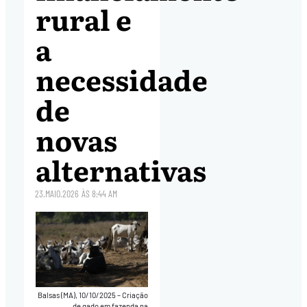
rural e
a
necessidade
de
novas
alternativas
23.MAIO.2026
ÀS
8:44 AM
Balsas (MA), 10/10/2025 – Criação
de gado em fazenda na