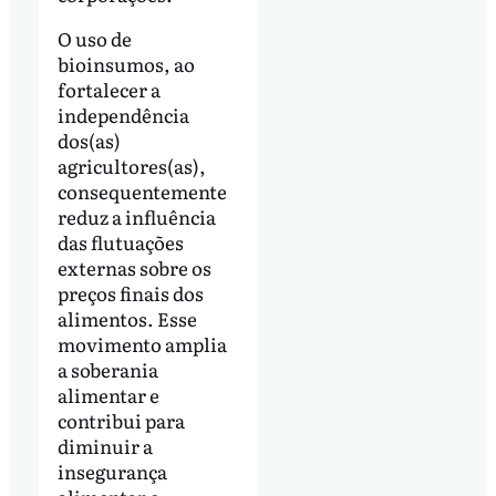
O uso de
bioinsumos, ao
fortalecer a
independência
dos(as)
agricultores(as),
consequentemente
reduz a influência
das flutuações
externas sobre os
preços finais dos
alimentos. Esse
movimento amplia
a soberania
alimentar e
contribui para
diminuir a
insegurança