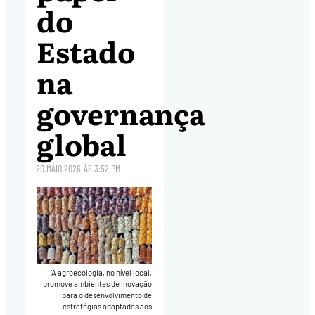
do
Estado
na
governança
global
20.MAIO.2026
ÀS
3:52 PM
‘A agroecologia, no nível local,
promove ambientes de inovação
para o desenvolvimento de
estratégias adaptadas aos