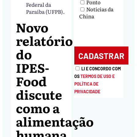
Ponto
Federal da
Notícias da
Paraíba (UFPB).
China
Novo
relatório
do
IPES-
LI E CONCORDO COM
Food
OS
TERMOS DE USO E
POLÍTICA DE
discute
PRIVACIDADE
como a
alimentação
humana