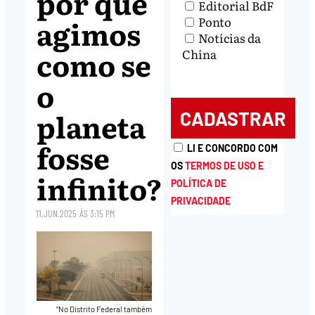
por que
Editorial BdF
agimos
Ponto
Notícias da
como se
China
o
planeta
fosse
LI E CONCORDO COM
OS
TERMOS DE USO E
infinito?
POLÍTICA DE
PRIVACIDADE
11.JUN.2025
ÀS
3:15 PM
“No Distrito Federal também