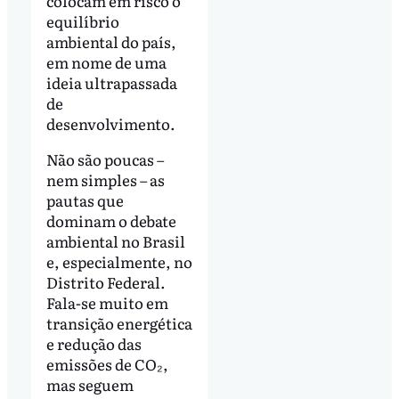
colocam em risco o
equilíbrio
ambiental do país,
em nome de uma
ideia ultrapassada
de
desenvolvimento.
Não são poucas –
nem simples – as
pautas que
dominam o debate
ambiental no Brasil
e, especialmente, no
Distrito Federal.
Fala-se muito em
transição energética
e redução das
emissões de CO₂,
mas seguem