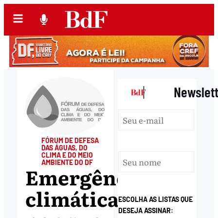
|
Newslet
FÓRUM DE DEFESA
DAS ÁGUAS, DO
CLIMA E DO MEIO
AMBIENTE DO DF
Emergência
climática:
ESCOLHA AS LISTAS QUE
DESEJA ASSINAR: