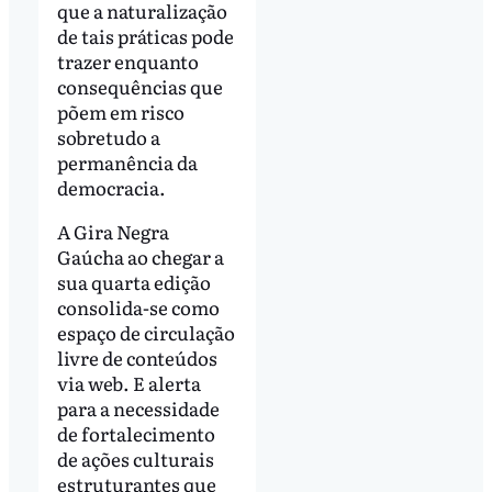
que a naturalização
de tais práticas pode
trazer enquanto
consequências que
põem em risco
sobretudo a
permanência da
democracia.
A Gira Negra
Gaúcha ao chegar a
sua quarta edição
consolida-se como
espaço de circulação
livre de conteúdos
via web. E alerta
para a necessidade
de fortalecimento
de ações culturais
estruturantes que