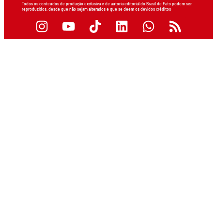
Todos os conteúdos de produção exclusiva e de autoria editorial do Brasil de Fato podem ser
reproduzidos, desde que não sejam alterados e que se deem os devidos créditos.