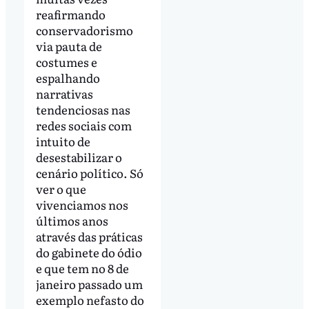
reafirmando
conservadorismo
via pauta de
costumes e
espalhando
narrativas
tendenciosas nas
redes sociais com
intuito de
desestabilizar o
cenário político. Só
ver o que
vivenciamos nos
últimos anos
através das práticas
do gabinete do ódio
e que tem no 8 de
janeiro passado um
exemplo nefasto do