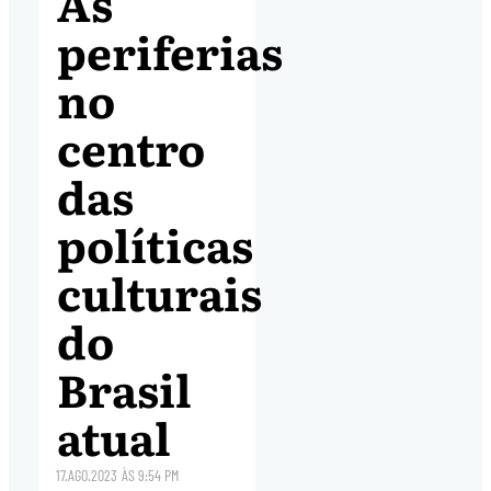
As
periferias
no
centro
das
políticas
culturais
do
Brasil
atual
17.AGO.2023
ÀS
9:54 PM