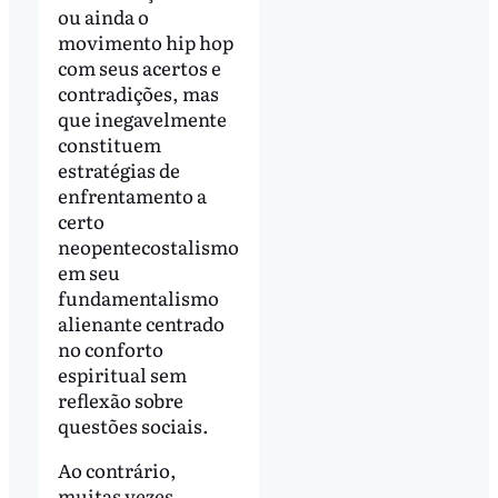
ou ainda o
movimento hip hop
com seus acertos e
contradições, mas
que inegavelmente
constituem
estratégias de
enfrentamento a
certo
neopentecostalismo
em seu
fundamentalismo
alienante centrado
no conforto
espiritual sem
reflexão sobre
questões sociais.
Ao contrário,
muitas vezes