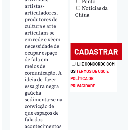
Ponto
artistas-
Notícias da
articuladores,
China
produtores de
cultura e arte
articulam-se
em rede e vêem
necessidade de
ocupar espaço
de fala em
LI E CONCORDO COM
meios de
OS
TERMOS DE USO E
comunicação. A
ideia de fazer
POLÍTICA DE
essa gira negra
PRIVACIDADE
gaúcha
sedimenta-se na
convicção de
que espaços de
fala dos
acontecimentos