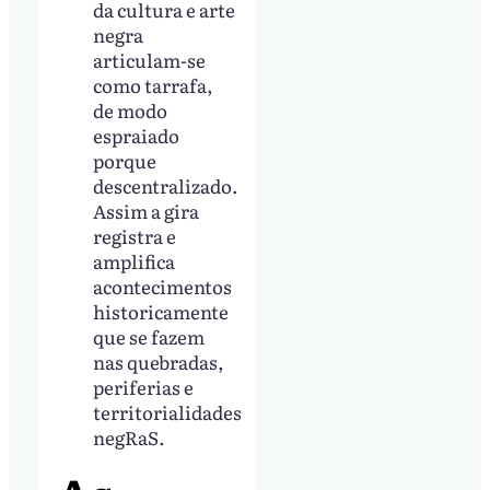
da cultura e arte
negra
articulam-se
como tarrafa,
de modo
espraiado
porque
descentralizado.
Assim a gira
registra e
amplifica
acontecimentos
historicamente
que se fazem
nas quebradas,
periferias e
territorialidades
negRaS.