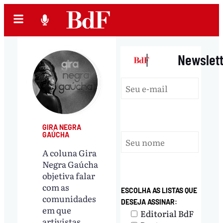
|
Newslet
GIRA NEGRA
GAÚCHA
A coluna Gira
Negra Gaúcha
objetiva falar
com as
ESCOLHA AS LISTAS QUE
comunidades
DESEJA ASSINAR:
em que
Editorial BdF
artivistas,