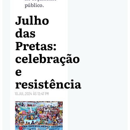
público.
Julho
das
Pretas:
celebração
e
resistência
10.JUL.2024
ÀS
12:47 PM