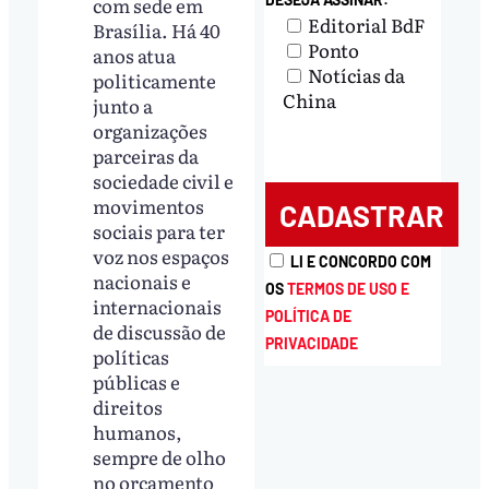
com sede em
Editorial BdF
Brasília. Há 40
Ponto
anos atua
Notícias da
politicamente
China
junto a
organizações
parceiras da
sociedade civil e
movimentos
sociais para ter
voz nos espaços
LI E CONCORDO COM
nacionais e
OS
TERMOS DE USO E
internacionais
POLÍTICA DE
de discussão de
PRIVACIDADE
políticas
públicas e
direitos
humanos,
sempre de olho
no orçamento