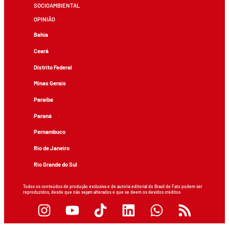
SOCIOAMBIENTAL
OPINIÃO
Bahia
Ceará
Distrito Federal
Minas Gerais
Paraíba
Paraná
Pernambuco
Rio de Janeiro
Rio Grande do Sul
Todos os conteúdos de produção exclusiva e de autoria editorial do Brasil de Fato podem ser
reproduzidos, desde que não sejam alterados e que se deem os devidos créditos.