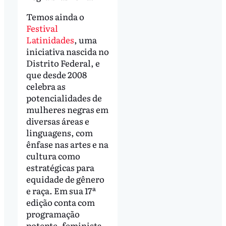
Temos ainda o
Festival
Latinidades
, uma
iniciativa nascida no
Distrito Federal, e
que desde 2008
celebra as
potencialidades de
mulheres negras em
diversas áreas e
linguagens, com
ênfase nas artes e na
cultura como
estratégicas para
equidade de gênero
e raça. Em sua 17ª
edição conta com
programação
potente, feminista,