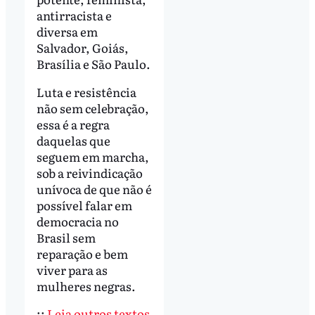
antirracista e
diversa em
Salvador, Goiás,
Brasília e São Paulo.
Luta e resistência
não sem celebração,
essa é a regra
daquelas que
seguem em marcha,
sob a reivindicação
unívoca de que não é
possível falar em
democracia no
Brasil sem
reparação e bem
viver para as
mulheres negras.
::
Leia outros textos