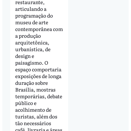
restaurante,
articulando a
programação do
museu de arte
contemporânea com
a produção
arquitetônica,
urbanística, de
design e
paisagismo. O
espaço comportaria
exposições de longa
duração sobre
Brasília, mostras
temporárias, debate
público e
acolhimento de
turistas, além dos
tão necessários
café, livraria e áreas