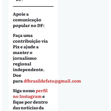
Apoie a
comunicação
popular no DF:
Faça uma
contribuição via
Pix e ajude a
manter o
jornalismo
regional
independente.
Doe
para
dfbrasildefato@gmail.com
Siga nosso
perfil
no Instagram
e
fique por dentro
das notícias da