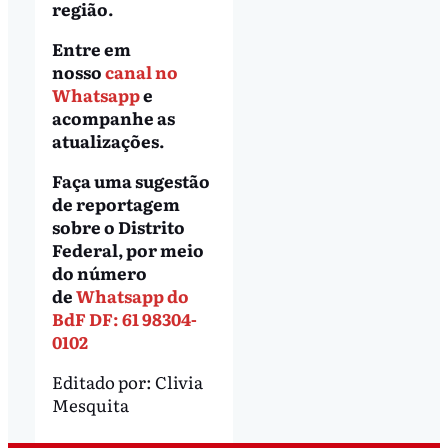
região.
Entre em
nosso
canal no
Whatsapp
e
acompanhe as
atualizações.
Faça uma sugestão
de reportagem
sobre o Distrito
Federal, por meio
do número
de
Whatsapp do
BdF DF: 61 98304-
0102
Editado por:
Clivia
Mesquita