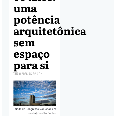
uma
potência
arquitetônica
sem
espaço
para si
7.MAIO.2026
ÀS
2:44 PM
Sede do Congresso Nacional, em
Brasília
|
Crédito: Valter