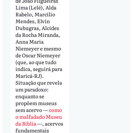
de João Filgueiras
Lima (Lelé), Alda
Rabelo, Marcílio
Mendes, Elvin
Dubugras, Alcides
da Rocha Miranda,
Anna Maria
Niemeyer e mesmo
de Oscar Niemeyer
(que, ao que tudo
indica, seguirá para
Maricá-RJ).
Situação que revela
um paradoxo:
enquanto se
propõem museus
sem acervo —
como
o malfadado Museu
da Bíblia
—, acervos
fundamentais