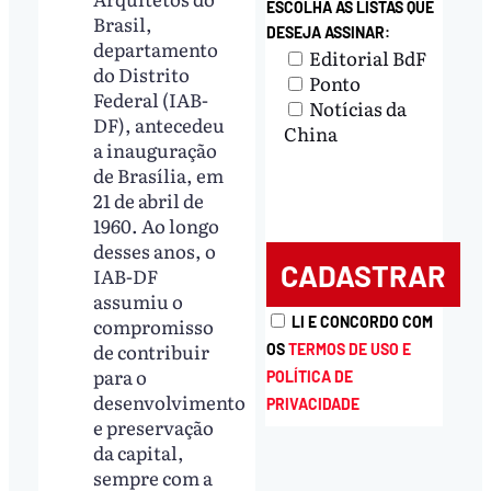
ESCOLHA AS LISTAS QUE
Brasil,
DESEJA ASSINAR:
departamento
Editorial BdF
do Distrito
Ponto
Federal (IAB-
Notícias da
DF), antecedeu
China
a inauguração
de Brasília, em
21 de abril de
1960. Ao longo
desses anos, o
IAB-DF
assumiu o
compromisso
LI E CONCORDO COM
de contribuir
OS
TERMOS DE USO E
para o
POLÍTICA DE
desenvolvimento
PRIVACIDADE
e preservação
da capital,
sempre com a