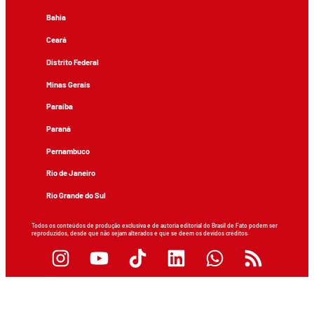
Bahia
Ceará
Distrito Federal
Minas Gerais
Paraíba
Paraná
Pernambuco
Rio de Janeiro
Rio Grande do Sul
Todos os conteúdos de produção exclusiva e de autoria editorial do Brasil de Fato podem ser
reproduzidos, desde que não sejam alterados e que se deem os devidos créditos.