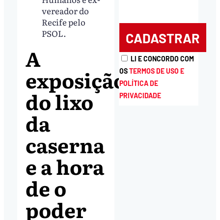
vereador do
Recife pelo
PSOL.
A
LI E CONCORDO COM
exposição
OS
TERMOS DE USO E
POLÍTICA DE
do lixo
PRIVACIDADE
da
caserna
e a hora
de o
poder