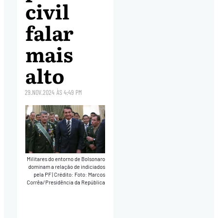
civil
falar
mais
alto
29.NOV.2024
ÀS
4:49 PM
Militares do entorno de Bolsonaro
dominam a relação de indiciados
pela PF
|
Crédito: Foto: Marcos
Corrêa/Presidência da República