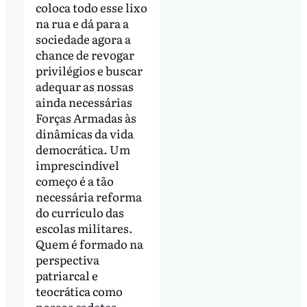
coloca todo esse lixo
na rua e dá para a
sociedade agora a
chance de revogar
privilégios e buscar
adequar as nossas
ainda necessárias
Forças Armadas às
dinâmicas da vida
democrática. Um
imprescindível
começo é a tão
necessária reforma
do currículo das
escolas militares.
Quem é formado na
perspectiva
patriarcal e
teocrática como
nossos cadetes,