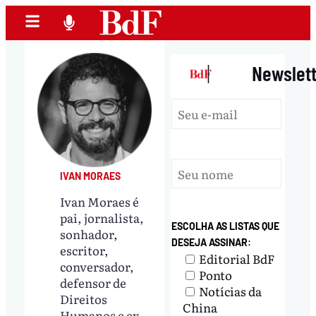
|
Newslet
IVAN MORAES
Ivan Moraes é
pai, jornalista,
ESCOLHA AS LISTAS QUE
sonhador,
DESEJA ASSINAR:
escritor,
Editorial BdF
conversador,
Ponto
defensor de
Notícias da
Direitos
China
Humanos e ex-