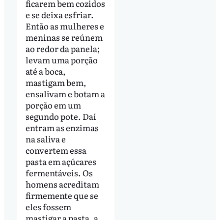
ficarem bem cozidos
e se deixa esfriar.
Então as mulheres e
meninas se reúnem
ao redor da panela;
levam uma porção
até a boca,
mastigam bem,
ensalivam e botam a
porção em um
segundo pote. Daí
entram as enzimas
na saliva e
convertem essa
pasta em açúcares
fermentáveis. Os
homens acreditam
firmemente que se
eles fossem
mastigar a pasta, a