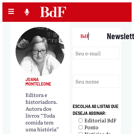
|
Newslet
JOANA
MONTELEONE
Editora e
historiadora.
ESCOLHA AS LISTAS QUE
Autora dos
DESEJA ASSINAR:
livros “Toda
Editorial BdF
comida tem
Ponto
uma história”
Notícias da