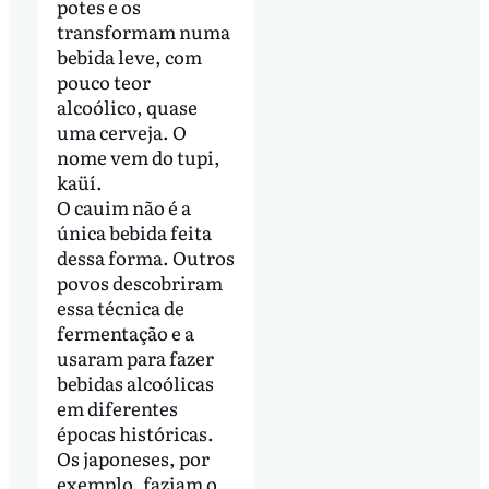
potes e os
transformam numa
bebida leve, com
pouco teor
alcoólico, quase
uma cerveja. O
nome vem do tupi,
kaüí.
O cauim não é a
única bebida feita
dessa forma. Outros
povos descobriram
essa técnica de
fermentação e a
usaram para fazer
bebidas alcoólicas
em diferentes
épocas históricas.
Os japoneses, por
exemplo, faziam o