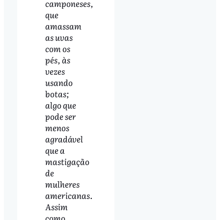
camponeses,
que
amassam
as uvas
com os
pés, às
vezes
usando
botas;
algo que
pode ser
menos
agradável
que a
mastigação
de
mulheres
americanas.
Assim
como