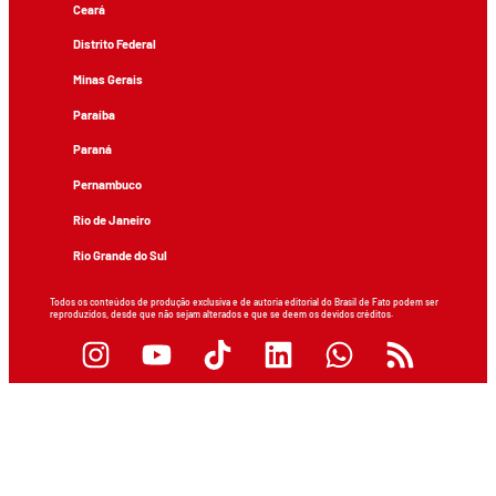
Ceará
Distrito Federal
Minas Gerais
Paraíba
Paraná
Pernambuco
Rio de Janeiro
Rio Grande do Sul
Todos os conteúdos de produção exclusiva e de autoria editorial do Brasil de Fato podem ser
reproduzidos, desde que não sejam alterados e que se deem os devidos créditos.