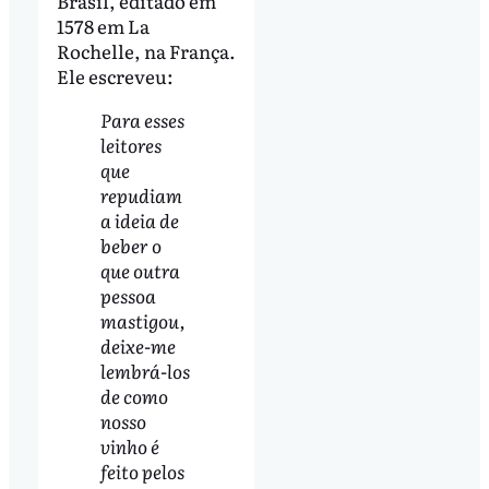
Brasil, editado em
1578 em La
Rochelle, na França.
Ele escreveu:
Para esses
leitores
que
repudiam
a ideia de
beber o
que outra
pessoa
mastigou,
deixe-me
lembrá-los
de como
nosso
vinho é
feito pelos