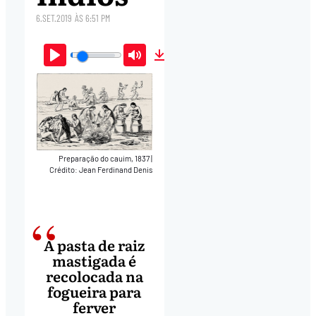
6.SET.2019
ÀS
6:51 PM
Play
Mute
Download
Preparação do cauim, 1837
|
Crédito: Jean Ferdinand Denis
A pasta de raiz
mastigada é
recolocada na
fogueira para
ferver