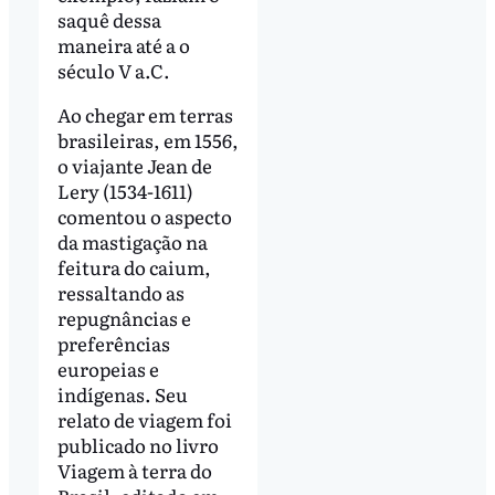
saquê dessa
maneira até a o
século V a.C.
Ao chegar em terras
brasileiras, em 1556,
o viajante Jean de
Lery (1534-1611)
comentou o aspecto
da mastigação na
feitura do caium,
ressaltando as
repugnâncias e
preferências
europeias e
indígenas. Seu
relato de viagem foi
publicado no livro
Viagem à terra do