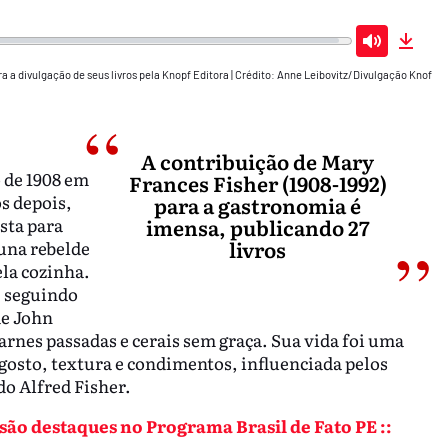
Mute
Down
a a divulgação de seus livros pela Knopf Editora
|
Crédito: Anne Leibovitz/Divulgação Knof
A contribuição de Mary
 de 1908 em
Frances Fisher (1908-1992)
s depois,
para a gastronomia é
sta para
imensa, publicando 27
livros
luna rebelde
ela cozinha.
, seguindo
de John
rnes passadas e cerais sem graça. Sua vida foi uma
gosto, textura e condimentos, influenciada pelos
o Alfred Fisher.
são destaques no Programa Brasil de Fato PE ::