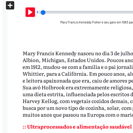
X
Share
Play
Mary Francis Keneddy Fisher e seu gato em 1983 par
Mary Francis Kennedy nasceu no dia 3 de julho
Albion, Michigan, Estados Unidos. Poucos ano
em 1912, mudou-se com a família e o pai jornali
Whittier, para a Califórnia. Em pouco anos, a
e leitora apaixonada que era, caiu de amores p
Sua avó Holbrook era extremamente religiosa
uma dieta estrita, influenciada pelos escritos 
Harvey Kellog, com vegetais cozidos demais, ca
busca por um novo tipo de cozinha, solar, com 
muitos anos que passou na Europa com o marid
:: Ultraprocessados e alimentação saudável 