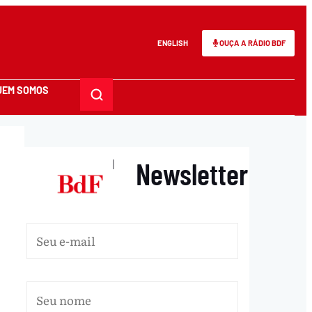
ENGLISH
OUÇA A RÁDIO BDF
UEM SOMOS
Newsletter
|