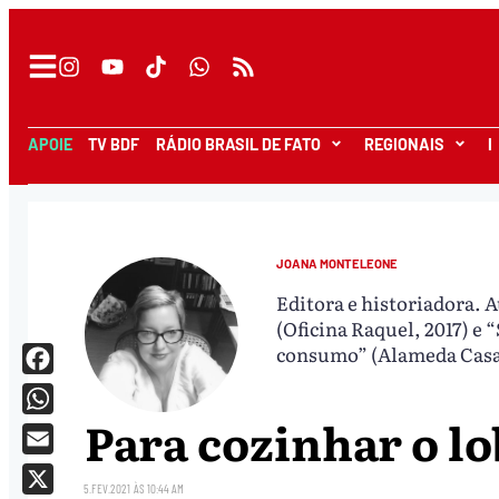
APOIE
TV BDF
RÁDIO BRASIL DE FATO
REGIONAIS
I
JOANA MONTELEONE
Editora e historiadora. 
(Oficina Raquel, 2017) e 
consumo” (Alameda Casa 
Facebook
Para cozinhar o l
WhatsApp
Email
5.FEV.2021
ÀS
10:44 AM