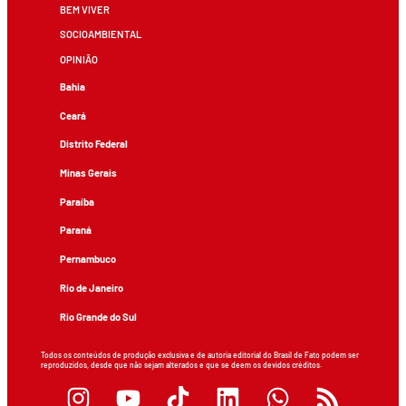
BEM VIVER
SOCIOAMBIENTAL
OPINIÃO
Bahia
Ceará
Distrito Federal
Minas Gerais
Paraíba
Paraná
Pernambuco
Rio de Janeiro
Rio Grande do Sul
Todos os conteúdos de produção exclusiva e de autoria editorial do Brasil de Fato podem ser
reproduzidos, desde que não sejam alterados e que se deem os devidos créditos.