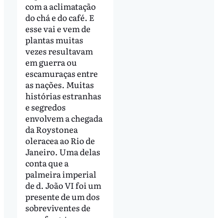
com a aclimatação
do chá e do café. E
esse vai e vem de
plantas muitas
vezes resultavam
em guerra ou
escamuraças entre
as nações. Muitas
histórias estranhas
e segredos
envolvem a chegada
da Roystonea
oleracea ao Rio de
Janeiro. Uma delas
conta que a
palmeira imperial
de d. João VI foi um
presente de um dos
sobreviventes de