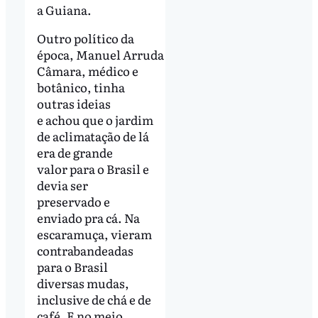
a Guiana.
Outro político da
época, Manuel Arruda
Câmara, médico e
botânico, tinha
outras ideias
e achou que o jardim
de aclimatação de lá
era de grande
valor para o Brasil e
devia ser
preservado e
enviado pra cá. Na
escaramuça, vieram
contrabandeadas
para o Brasil
diversas mudas,
inclusive de chá e de
café. E no meio