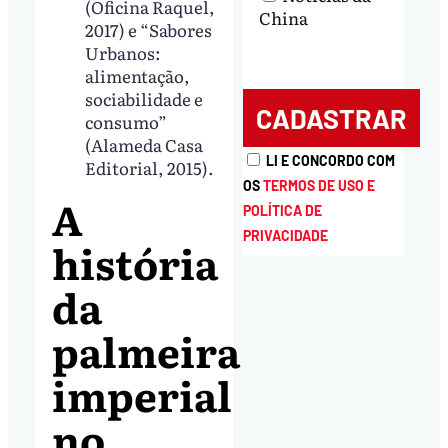
(Oficina Raquel,
China
2017) e “Sabores
Urbanos:
alimentação,
sociabilidade e
consumo”
(Alameda Casa
LI E CONCORDO COM
Editorial, 2015).
OS
TERMOS DE USO E
A
POLÍTICA DE
PRIVACIDADE
história
da
palmeira
imperial
no