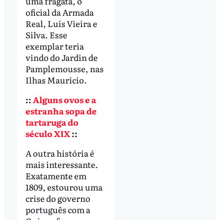
uma fragata, o
oficial da Armada
Real, Luís Vieira e
Silva. Esse
exemplar teria
vindo do Jardin de
Pamplemousse, nas
Ilhas Maurício.
::
Alguns ovos e a
estranha sopa de
tartaruga do
século XIX
::
A outra história é
mais interessante.
Exatamente em
1809, estourou uma
crise do governo
português com a