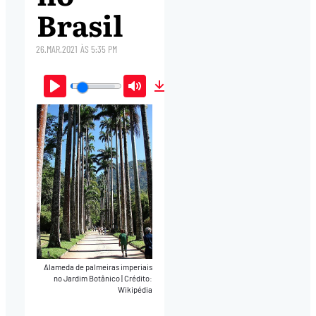
Brasil
26.MAR.2021
ÀS
5:35 PM
Play
Mute
Download
Alameda de palmeiras imperiais
no Jardim Botânico
|
Crédito:
Wikipédia