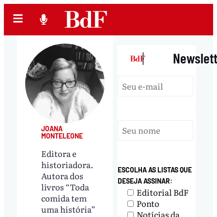
|
Newslet
JOANA
MONTELEONE
Editora e
historiadora.
ESCOLHA AS LISTAS QUE
Autora dos
DESEJA ASSINAR:
livros “Toda
Editorial BdF
comida tem
Ponto
uma história”
Notícias da