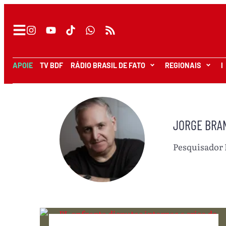
APOIE
TV BDF
RÁDIO BRASIL DE FATO
REGIONAIS
I
JORGE BRA
Pesquisador 