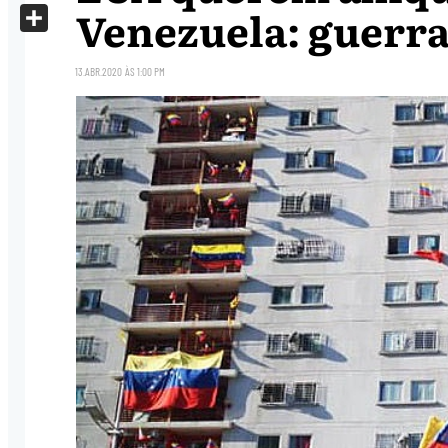
X
Venezuela: guerra
Share
13.ABR.2020
ÀS
1:00 PM