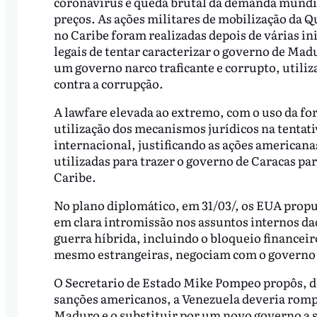
coronavírus e queda brutal da demanda mundia
preços. As ações militares de mobilização da Q
no Caribe foram realizadas depois de várias ini
legais de tentar caracterizar o governo de Ma
um governo narco traficante e corrupto, utiliz
contra a corrupção.
A lawfare elevada ao extremo, com o uso da fo
utilização dos mecanismos jurídicos na tentat
internacional, justificando as ações americana
utilizadas para trazer o governo de Caracas pa
Caribe.
No plano diplomático, em 31/03/, os EUA pro
em clara intromissão nos assuntos internos daq
guerra híbrida, incluindo o bloqueio financei
mesmo estrangeiras, negociam com o governo 
O Secretario de Estado Mike Pompeo propôs, de 
sanções americanos, a Venezuela deveria romp
Maduro e o substituir por um novo governo a s