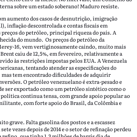
xterna sobre um estado soberano! Maduro resiste.
com aumento dos casos de desnutrição, imigração
), inflação descontrolada e contas fiscais em
preços do petróleo, principal riqueza do país. A
nhecida do mundo. Os preços do petróleo da
Merey-16, vem vertiginosamente caindo, muito mais
 Brent caiu de 12,5%, em fevereiro, relativamente a
evido às restrições impostas pelos EUA. A Venezuela
mericanas, tentando atender as especificações do
s, mas tem encontrado dificuldades de adquirir
nversões. O petróleo venezuelano é extra-pesado e
de ser exportado como um petróleo sintético como o
 política continua tensa, com grande apoio popular ao
litante, com forte apoio do Brasil, da Colômbia e
to grave. Falta gasolina dos postos e a escassez
sete vezes depois de 2014 e o setor de refinação perdeu
refino, que tinha 1,3 milhões de barris dia de