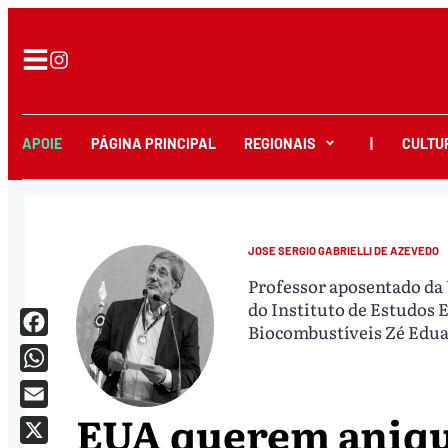
APOIE
PÁGINA PRINCIPAL
REGIONAIS
|
CULTU
JOSE SERGIO GABRIELLI DE AZEVEDO
Professor aposentado da 
do Instituto de Estudos E
Biocombustíveis Zé Edua
Facebook
WhatsApp
EUA querem aniqu
Email