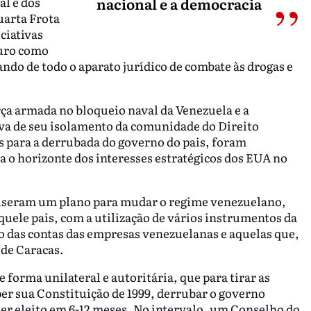
l e dos
nacional e a democracia
uarta Frota
ciativas
duro como
ando de todo o aparato jurídico de combate às drogas e
rça armada no bloqueio naval da Venezuela e a
iva de seu isolamento da comunidade do Direito
s para a derrubada do governo do pais, foram
ra o horizonte dos interesses estratégicos dos EUA no
puseram um plano para mudar o regime venezuelano,
uele país, com a utilização de vários instrumentos da
ro das contas das empresas venezuelanas e aquelas que,
de Caracas.
forma unilateral e autoritária, que para tirar as
er sua Constituição de 1999, derrubar o governo
er eleito em 6-12 meses. No intervalo, um Conselho do