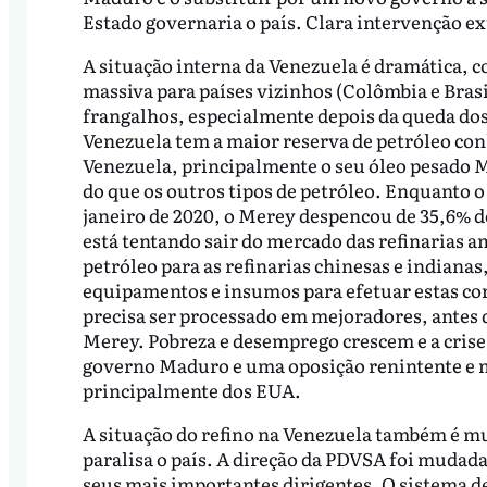
Estado governaria o país. Clara intervenção e
A situação interna da Venezuela é dramática, 
massiva para países vizinhos (Colômbia e Brasil
frangalhos, especialmente depois da queda dos 
Venezuela tem a maior reserva de petróleo co
Venezuela, principalmente o seu óleo pesado 
do que os outros tipos de petróleo. Enquanto o
janeiro de 2020, o Merey despencou de 35,6% d
está tentando sair do mercado das refinarias a
petróleo para as refinarias chinesas e indiana
equipamentos e insumos para efetuar estas co
precisa ser processado em mejoradores, antes 
Merey. Pobreza e desemprego crescem e a crise
governo Maduro e uma oposição renintente e mi
principalmente dos EUA.
A situação do refino na Venezuela também é mui
paralisa o país. A direção da PDVSA foi mudada 
seus mais importantes dirigentes. O sistema de 