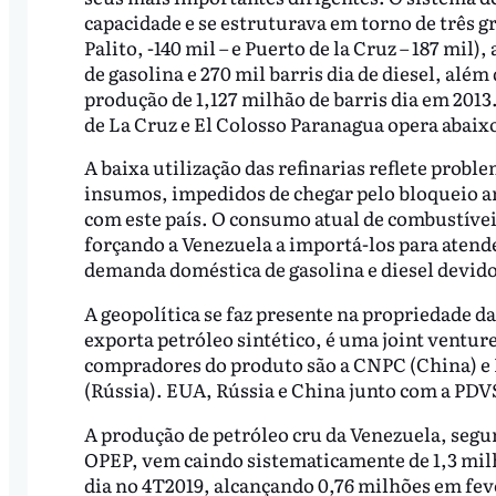
capacidade e se estruturava em torno de três gr
Palito, -140 mil – e Puerto de la Cruz – 187 mil
de gasolina e 270 mil barris dia de diesel, alé
produção de 1,127 milhão de barris dia em 2013. 
de La Cruz e El Colosso Paranagua opera abaix
A baixa utilização das refinarias reflete probl
insumos, impedidos de chegar pelo bloqueio 
com este país. O consumo atual de combustíveis
forçando a Venezuela a importá-los para atend
demanda doméstica de gasolina e diesel devido
A geopolítica se faz presente na propriedade d
exporta petróleo sintético, é uma joint ventur
compradores do produto são a CNPC (China) e 
(Rússia). EUA, Rússia e China junto com a PDVS
A produção de petróleo cru da Venezuela, segun
OPEP, vem caindo sistematicamente de 1,3 milhõ
dia no 4T2019, alcançando 0,76 milhões em fev