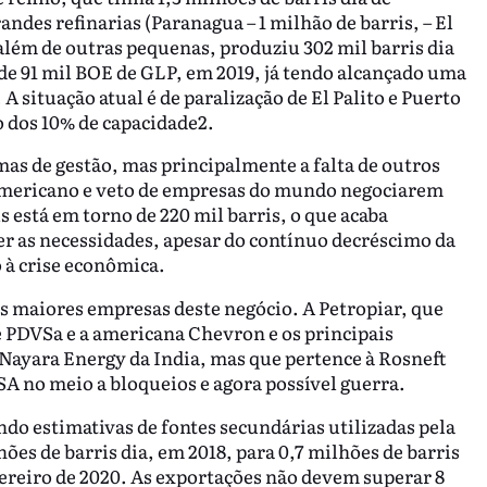
andes refinarias (Paranagua – 1 milhão de barris, – El
), além de outras pequenas, produziu 302 mil barris dia
m de 91 mil BOE de GLP, em 2019, já tendo alcançado uma
A situação atual é de paralização de El Palito e Puerto
o dos 10% de capacidade2.
emas de gestão, mas principalmente a falta de outros
americano e veto de empresas do mundo negociarem
 está em torno de 220 mil barris, o que acaba
er as necessidades, apesar do contínuo decréscimo da
 à crise econômica.
as maiores empresas deste negócio. A Petropiar, que
e PDVSa e a americana Chevron e os principais
Nayara Energy da India, mas que pertence à Rosneft
A no meio a bloqueios e agora possível guerra.
do estimativas de fontes secundárias utilizadas pela
es de barris dia, em 2018, para 0,7 milhões de barris
ereiro de 2020. As exportações não devem superar 8