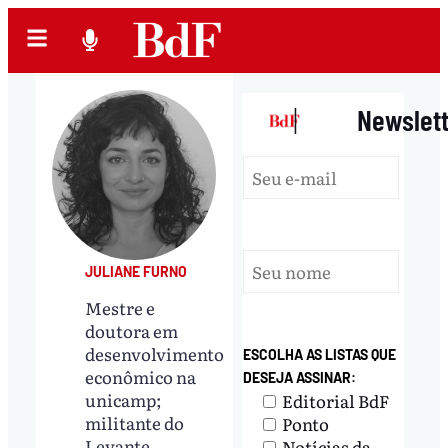
|
Newslet
JULIANE FURNO
Mestre e
doutora em
desenvolvimento
ESCOLHA AS LISTAS QUE
econômico na
DESEJA ASSINAR:
unicamp;
Editorial BdF
militante do
Ponto
Levante
Notícias da