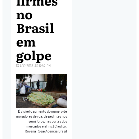
firmes
no
Brasil
em
golpe
13.ABR.2018
ÀS
6:42 PM
É visível o aumento do número de
moradores de rua, de pedintes nos
semáforos, nas portas dos
mercados e afins.
|
Crédito:
Rovena Rosa/Agência Brasil