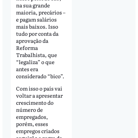
na sua grande
maioria, precários –
e pagam salários
mais baixos. Isso
tudo por conta da
aprovação da
Reforma
Trabalhista, que
“legaliza” o que
antes era
considerado “bico”.
Com isso o país vai
voltar a apresentar
crescimento do
número de
empregados,
porém, esses
empregos criados
seguirão a regra da