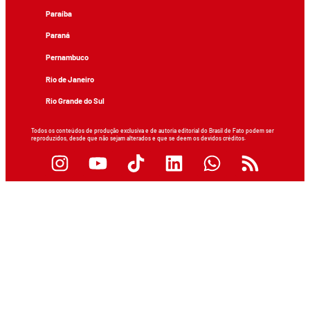
Paraíba
Paraná
Pernambuco
Rio de Janeiro
Rio Grande do Sul
Todos os conteúdos de produção exclusiva e de autoria editorial do Brasil de Fato podem ser
reproduzidos, desde que não sejam alterados e que se deem os devidos créditos.