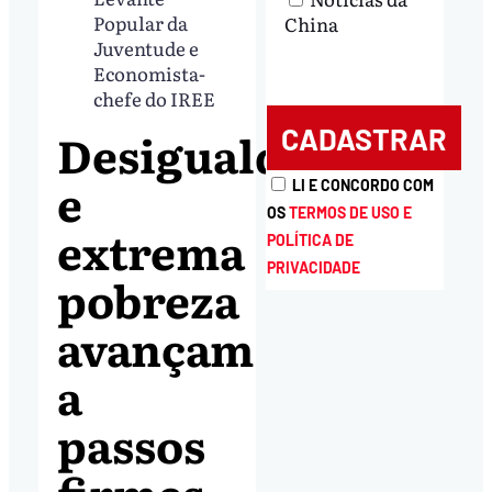
Popular da
China
Juventude e
Economista-
chefe do IREE
Desigualdade
e
LI E CONCORDO COM
OS
TERMOS DE USO E
extrema
POLÍTICA DE
PRIVACIDADE
pobreza
avançam
a
passos