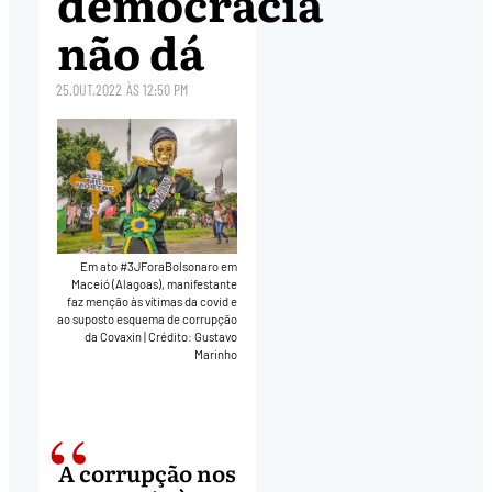
democracia
não dá
25.OUT.2022
ÀS
12:50 PM
Em ato #3JForaBolsonaro em
Maceió (Alagoas), manifestante
faz menção às vítimas da covid e
ao suposto esquema de corrupção
da Covaxin
|
Crédito: Gustavo
Marinho
A corrupção nos