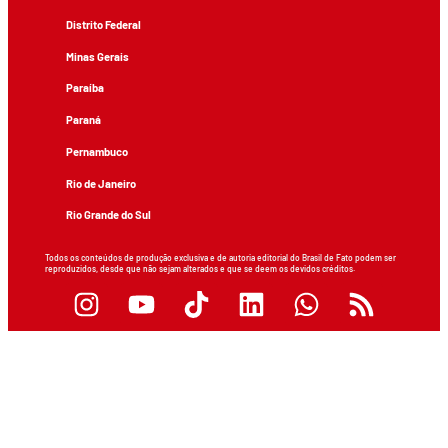
Distrito Federal
Minas Gerais
Paraíba
Paraná
Pernambuco
Rio de Janeiro
Rio Grande do Sul
Todos os conteúdos de produção exclusiva e de autoria editorial do Brasil de Fato podem ser
reproduzidos, desde que não sejam alterados e que se deem os devidos créditos.