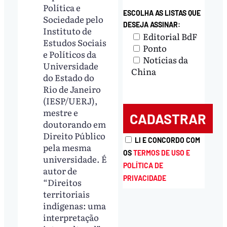
Política e
ESCOLHA AS LISTAS QUE
Sociedade pelo
DESEJA ASSINAR:
Instituto de
Editorial BdF
Estudos Sociais
Ponto
e Políticos da
Notícias da
Universidade
China
do Estado do
Rio de Janeiro
(IESP/UERJ),
mestre e
doutorando em
Direito Público
LI E CONCORDO COM
pela mesma
OS
TERMOS DE USO E
universidade. É
POLÍTICA DE
autor de
PRIVACIDADE
“Direitos
territoriais
indígenas: uma
interpretação