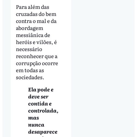
Para além das
cruzadas do bem
contra o mal e da
abordagem
messiânica de
heróis e vilões, é
necessário
reconhecer que a
corrupção ocorre
em todas as
sociedades.
Ela pode e
deve ser
contida e
controlada,
mas
nunca
desaparece