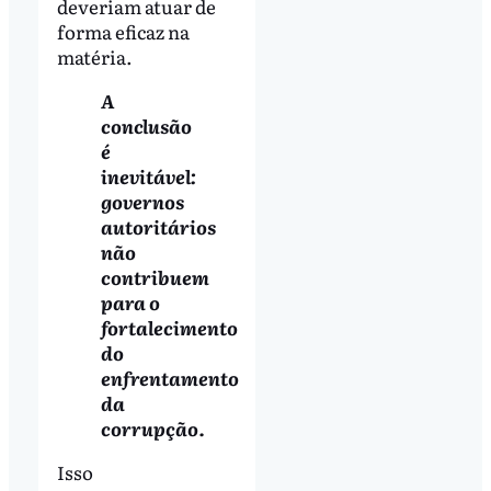
deveriam atuar de
forma eficaz na
matéria.
A
conclusão
é
inevitável:
governos
autoritários
não
contribuem
para o
fortalecimento
do
enfrentamento
da
corrupção.
Isso