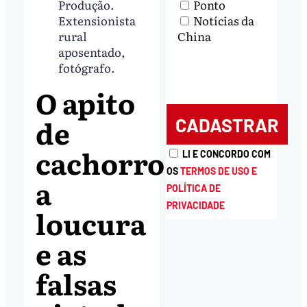
Ponto
Produção.
Notícias da
Extensionista
China
rural
aposentado,
fotógrafo.
O apito
de
cachorro,
LI E CONCORDO COM
OS
TERMOS DE USO E
a
POLÍTICA DE
PRIVACIDADE
loucura
e as
falsas