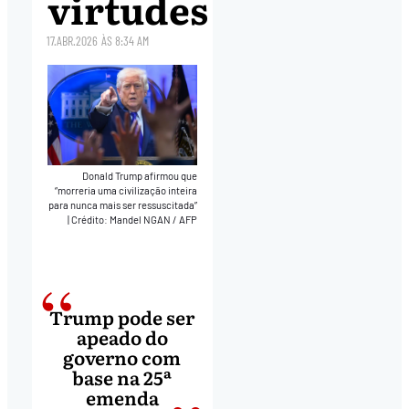
virtudes
17.ABR.2026
ÀS
8:34 AM
Donald Trump afirmou que
“morreria uma civilização inteira
para nunca mais ser ressuscitada”
|
Crédito: Mandel NGAN / AFP
Trump pode ser
apeado do
governo com
base na 25ª
emenda