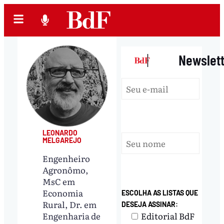
|
Newslet
LEONARDO
MELGAREJO
Engenheiro
Agronômo,
MsC em
Economia
ESCOLHA AS LISTAS QUE
Rural, Dr. em
DESEJA ASSINAR:
Editorial BdF
Engenharia de