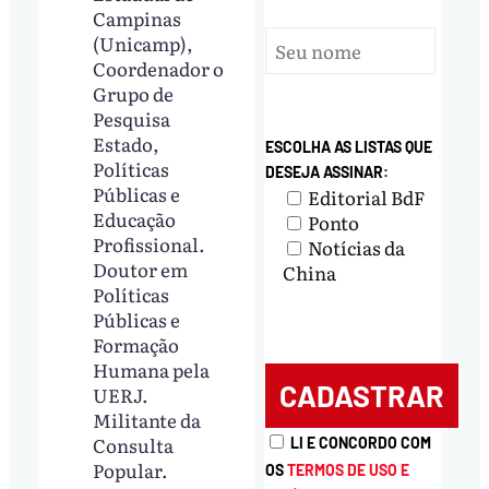
Campinas
(Unicamp),
Coordenador o
Grupo de
Pesquisa
Estado,
ESCOLHA AS LISTAS QUE
Políticas
DESEJA ASSINAR:
Públicas e
Editorial BdF
Educação
Ponto
Profissional.
Notícias da
Doutor em
China
Políticas
Públicas e
Formação
Humana pela
UERJ.
Militante da
Consulta
LI E CONCORDO COM
Popular.
OS
TERMOS DE USO E