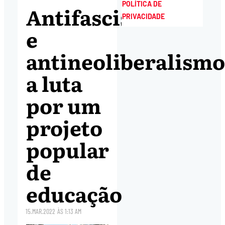
POLÍTICA DE
Antifascismo
PRIVACIDADE
e
antineoliberalismo
a luta
por um
projeto
popular
de
educação
15.MAR.2022
ÀS
1:13 AM