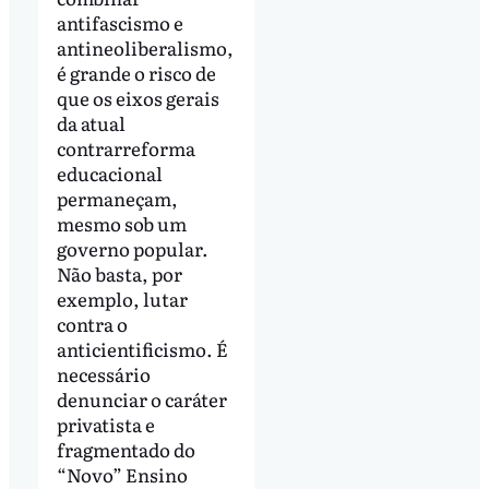
antifascismo e
antineoliberalismo,
é grande o risco de
que os eixos gerais
da atual
contrarreforma
educacional
permaneçam,
mesmo sob um
governo popular.
Não basta, por
exemplo, lutar
contra o
anticientificismo. É
necessário
denunciar o caráter
privatista e
fragmentado do
“Novo” Ensino