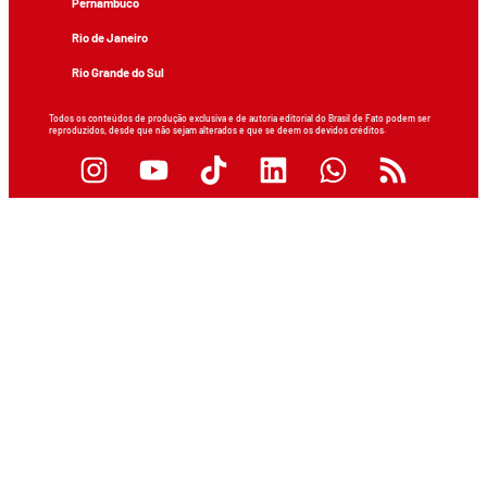
Pernambuco
Rio de Janeiro
Rio Grande do Sul
Todos os conteúdos de produção exclusiva e de autoria editorial do Brasil de Fato podem ser
reproduzidos, desde que não sejam alterados e que se deem os devidos créditos.