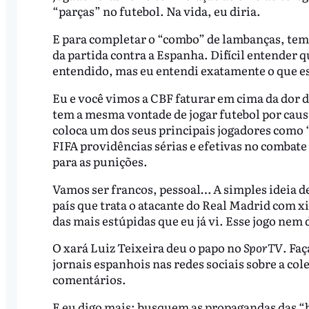
“parças” no futebol. Na vida, eu diria.
E para completar o “combo” de lambanças, temo
da partida contra a Espanha. Difícil entender q
entendido, mas eu entendi exatamente o que e
Eu e você vimos a CBF faturar em cima da dor 
tem a mesma vontade de jogar futebol por cau
coloca um dos seus principais jogadores como “
FIFA providências sérias e efetivas no combate 
para as punições.
Vamos ser francos, pessoal… A simples ideia 
país que trata o atacante do Real Madrid com x
das mais estúpidas que eu já vi. Esse jogo nem 
O xará Luiz Teixeira deu o papo no
SporTV
. Fa
jornais espanhois nas redes sociais sobre a col
comentários.
E eu digo mais: busquem as propagandas das “be