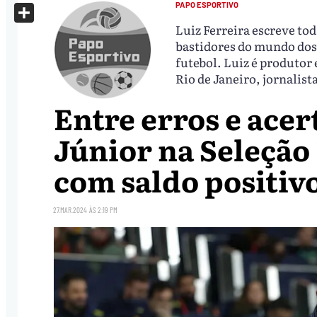
X
PAPO ESPORTIVO
Luiz Ferreira escreve to
Share
bastidores do mundo dos 
futebol. Luiz é produtor
Rio de Janeiro, jornalist
Entre erros e acer
Júnior na Seleção
com saldo positiv
27.MAR.2024
ÀS
2:19 PM