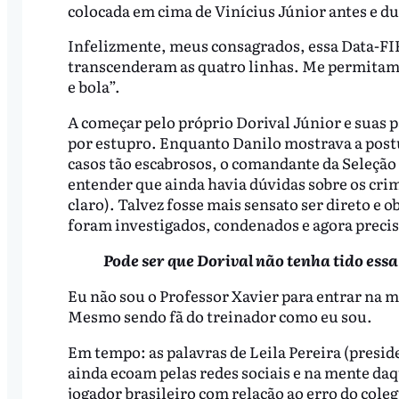
colocada em cima de Vinícius Júnior antes e d
Infelizmente, meus consagrados, essa Data-F
transcenderam as quatro linhas. Me permitam
e bola”.
A começar pelo próprio Dorival Júnior e suas 
por estupro. Enquanto Danilo mostrava a postu
casos tão escabrosos, o comandante da Seleção 
entender que ainda havia dúvidas sobre os crim
claro). Talvez fosse mais sensato ser direto e 
foram investigados, condenados e agora precis
Pode ser que Dorival não tenha tido essa
Eu não sou o Professor Xavier para entrar na m
Mesmo sendo fã do treinador como eu sou.
Em tempo: as palavras de Leila Pereira (preside
ainda ecoam pelas redes sociais e na mente da
jogador brasileiro com relação ao erro do col