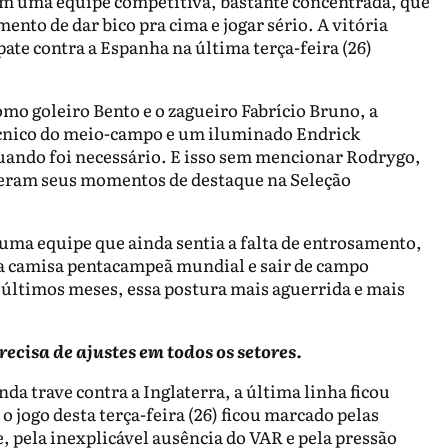
m uma equipe competitiva, bastante concentrada, que
nto de dar bico pra cima e jogar sério. A vitória
pate contra a Espanha na última terça-feira (26)
mo goleiro Bento e o zagueiro Fabrício Bruno, a
écnico do meio-campo e um iluminado Endrick
uando foi necessário. E isso sem mencionar Rodrygo,
iveram seus momentos de destaque na Seleção
 uma equipe que ainda sentia a falta de entrosamento,
 a camisa pentacampeã mundial e sair de campo
 últimos meses, essa postura mais aguerrida e mais
recisa de ajustes em todos os setores.
da trave contra a Inglaterra, a última linha ficou
o jogo desta terça-feira (26) ficou marcado pelas
 pela inexplicável ausência do VAR e pela pressão