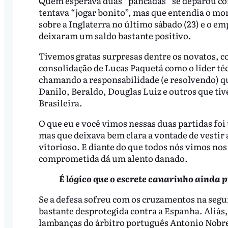
Quem esperava duas “pancadas” se deparou co
tentava “jogar bonito”, mas que entendia o mome
sobre a Inglaterra no último sábado (23) e o em
deixaram um saldo bastante positivo.
Tivemos gratas surpresas dentre os novatos, co
consolidação de Lucas Paquetá como o líder t
chamando a responsabilidade (e resolvendo) q
Danilo, Beraldo, Douglas Luiz e outros que t
Brasileira.
O que eu e você vimos nessas duas partidas foi
mas que deixava bem clara a vontade de vestir
vitorioso. E diante do que todos nós vimos nos
comprometida dá um alento danado.
É lógico que o escrete canarinho ainda p
Se a defesa sofreu com os cruzamentos na segun
bastante desprotegida contra a Espanha. Aliás, 
lambanças do árbitro português Antonio Nobre,