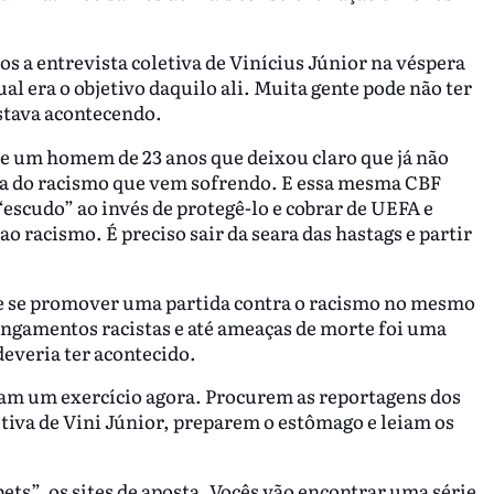
s a entrevista coletiva de Vinícius Júnior na véspera
ual era o objetivo daquilo ali. Muita gente pode não ter
stava acontecendo.
de um homem de 23 anos que deixou claro que já não
sa do racismo que vem sofrendo. E essa mesma CBF
escudo” ao invés de protegê-lo e cobrar de UEFA e
ao racismo. É preciso sair da seara das hastags e partir
de se promover uma partida contra o racismo no mesmo
ingamentos racistas e até ameaças de morte foi uma
deveria ter acontecido.
çam um exercício agora. Procurem as reportagens dos
etiva de Vini Júnior, preparem o estômago e leiam os
ts”, os sites de aposta. Vocês vão encontrar uma série