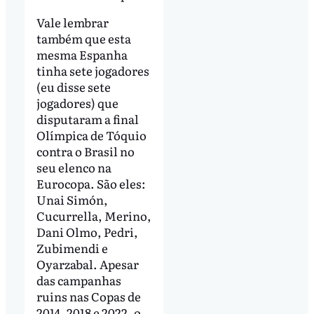
Vale lembrar
também que esta
mesma Espanha
tinha sete jogadores
(eu disse sete
jogadores) que
disputaram a final
Olímpica de Tóquio
contra o Brasil no
seu elenco na
Eurocopa. São eles:
Unai Simón,
Cucurrella, Merino,
Dani Olmo, Pedri,
Zubimendi e
Oyarzabal. Apesar
das campanhas
ruins nas Copas de
2014, 2018 e 2022, o