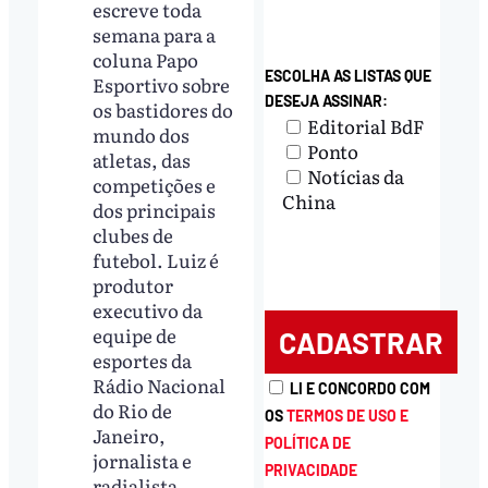
escreve toda
semana para a
coluna Papo
ESCOLHA AS LISTAS QUE
Esportivo sobre
DESEJA ASSINAR:
os bastidores do
Editorial BdF
mundo dos
Ponto
atletas, das
Notícias da
competições e
China
dos principais
clubes de
futebol. Luiz é
produtor
executivo da
equipe de
esportes da
Rádio Nacional
LI E CONCORDO COM
do Rio de
OS
TERMOS DE USO E
Janeiro,
POLÍTICA DE
jornalista e
PRIVACIDADE
radialista