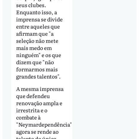
seus clubes.
Enquanto isso, a
imprensa se divide
entre aqueles que
afirmam que "a
seleção não mete
mais medo em
ninguém" e os que
dizem que "não
formarmos mais
grandes talentos".
A mesma imprensa
que defendeu
renovação ampla e
irrestrita e o
combate à
"Neymardependência"
agora se rende ao
talento do único