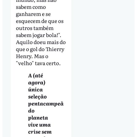
sabem como
ganharem e se
esquecem de que os
outros também
sabem jogar bola!".
Aquilo doeu mais do
que o gol do Thierry
Henry. Mas o
"velho" tava certo.
A (até
agora)
única
seleção
pentacampeã
do
planeta
vive uma
crise sem