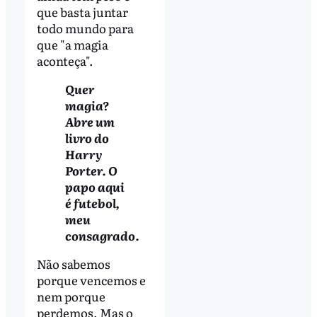
que basta juntar
todo mundo para
que "a magia
aconteça".
Quer
magia?
Abre um
livro do
Harry
Porter. O
papo aqui
é futebol,
meu
consagrado.
Não sabemos
porque vencemos e
nem porque
perdemos. Mas o