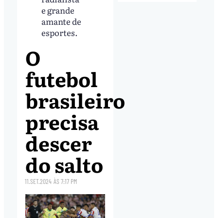
e grande
amante de
esportes.
O
futebol
brasileiro
precisa
descer
do salto
11.SET.2024
ÀS
7:17 PM