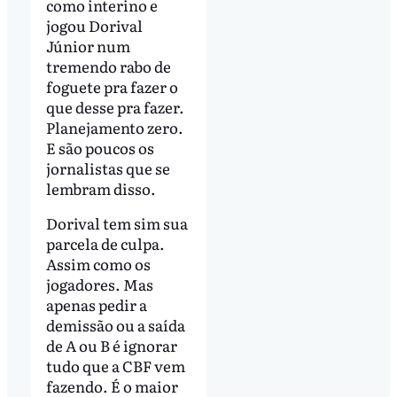
como interino e
jogou Dorival
Júnior num
tremendo rabo de
foguete pra fazer o
que desse pra fazer.
Planejamento zero.
E são poucos os
jornalistas que se
lembram disso.
Dorival tem sim sua
parcela de culpa.
Assim como os
jogadores. Mas
apenas pedir a
demissão ou a saída
de A ou B é ignorar
tudo que a CBF vem
fazendo. É o maior