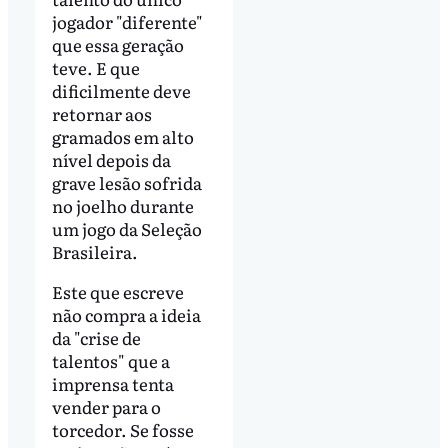
jogador "diferente"
que essa geração
teve. E que
dificilmente deve
retornar aos
gramados em alto
nível depois da
grave lesão sofrida
no joelho durante
um jogo da Seleção
Brasileira.
Este que escreve
não compra a ideia
da "crise de
talentos" que a
imprensa tenta
vender para o
torcedor. Se fosse