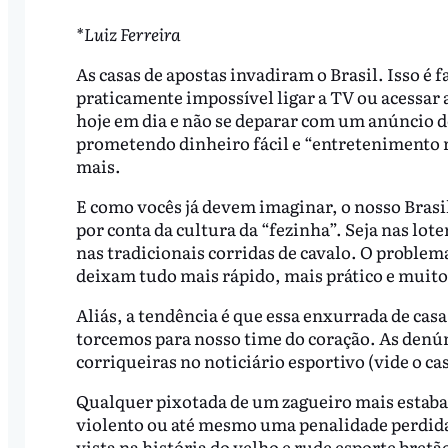
*Luiz Ferreira
As casas de apostas invadiram o Brasil. Isso é f
praticamente impossível ligar a TV ou acessar 
hoje em dia e não se deparar com um anúncio 
prometendo dinheiro fácil e “entretenimento 
mais.
E como vocês já devem imaginar, o nosso Brasi
por conta da cultura da “fezinha”. Seja nas lot
nas tradicionais corridas de cavalo. O problem
deixam tudo mais rápido, mais prático e muito m
Aliás, a tendência é que essa enxurrada de ca
torcemos para nosso time do coração. As denú
corriqueiras no noticiário esportivo (vide o c
Qualquer pixotada de um zagueiro mais estaba
violento ou até mesmo uma penalidade perdida
vista na história do velho e rude esporte bretão