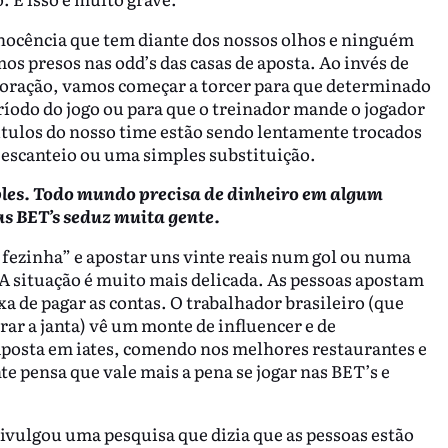
 inocência que tem diante dos nossos olhos e ninguém
s presos nas odd’s das casas de aposta. Ao invés de
 coração, vamos começar a torcer para que determinado
íodo do jogo ou para que o treinador mande o jogador
títulos do nosso time estão sendo lentamente trocados
 escanteio ou uma simples substituição.
ples. Todo mundo precisa de dinheiro em algum
as BET’s seduz muita gente.
fezinha” e apostar uns vinte reais num gol ou numa
 A situação é muito mais delicada. As pessoas apostam
a de pagar as contas. O trabalhador brasileiro (que
rar a janta) vê um monte de influencer e de
aposta em iates, comendo nos melhores restaurantes e
e pensa que vale mais a pena se jogar nas BET’s e
ivulgou uma pesquisa que dizia que as pessoas estão