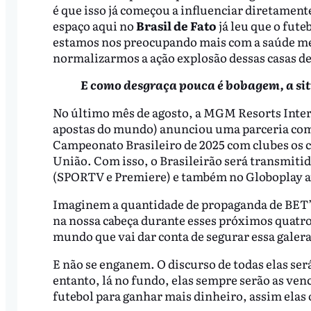
é que isso já começou a influenciar diretamen
espaço aqui no
Brasil de Fato
já leu que o futeb
estamos nos preocupando mais com a saúde men
normalizarmos a ação explosão dessas casas de 
E como desgraça pouca é bobagem, a sit
No último mês de agosto, a MGM Resorts Inte
apostas do mundo) anunciou uma parceria com
Campeonato Brasileiro de 2025 com clubes os c
União. Com isso, o Brasileirão será transmitid
(SPORTV e Premiere) e também no Globoplay a
Imaginem a quantidade de propaganda de BET’s, 
na nossa cabeça durante esses próximos quatro
mundo que vai dar conta de segurar essa galera
E não se enganem. O discurso de todas elas será
entanto, lá no fundo, elas sempre serão as ven
futebol para ganhar mais dinheiro, assim elas 