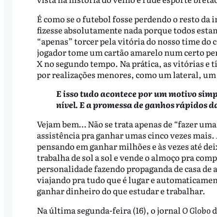
É como se o futebol fosse perdendo o resto da
fizesse absolutamente nada porque todos estamo
“apenas” torcer pela vitória do nosso time do
jogador tome um cartão amarelo num certo per
X no segundo tempo. Na prática, as vitórias e 
por realizações menores, como um lateral, um
E isso tudo acontece por um motivo sim
nível. E a promessa de ganhos rápidos d
Vejam bem… Não se trata apenas de “fazer uma 
assistência pra ganhar umas cinco vezes mais.
pensando em ganhar milhões e às vezes até deix
trabalha de sol a sol e vende o almoço pra comp
personalidade fazendo propaganda de casa de 
viajando pra tudo que é lugar e automaticament
ganhar dinheiro do que estudar e trabalhar.
Na última segunda-feira (16), o jornal
O Globo
d