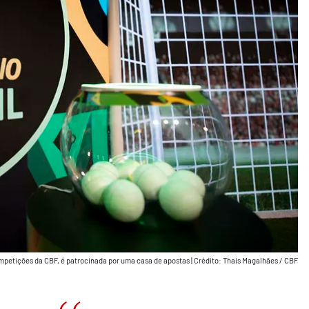
ompetições da CBF, é patrocinada por uma casa de apostas
|
Crédito: Thais Magalhães / CBF