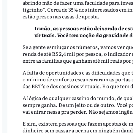
abrindo mão de fazer uma faculdade para inves
tigrinho”. Cerca de 35% dos interessados em 
estão presos nas casas de aposta.
Irmão, as pessoas estão deixando de est
virtuais. Você tem noção da gravidade d
Se a gente esmiuçar os números, vamos ver que
renda de até R$ 2,4 mil por pessoa, o indicador
entre as famílias que ganham até mil reais por
A falta de oportunidades e as dificuldades que
o mínimo de conforto escancararam as portas de
das BET’s e dos cassinos virtuais. E o que tem
A lógica de qualquer cassino do mundo, de qual
sempre ganha. De um jeito ou de outro. Você p
vai entrar nessa pra perder. Não sejamos ingê
E sim, existem pessoas que fazem apostas de m
dinheiro sem passar a perna em ninguém dando