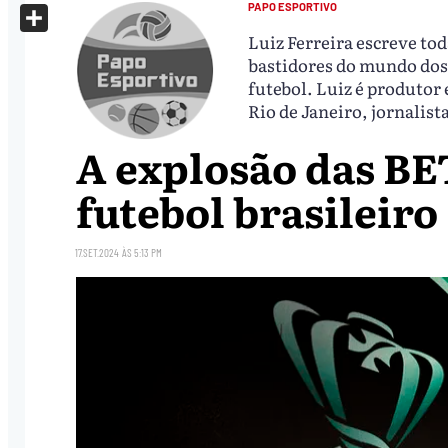
X
PAPO ESPORTIVO
Luiz Ferreira escreve to
Share
bastidores do mundo dos 
futebol. Luiz é produtor
Rio de Janeiro, jornalist
A explosão das BET
futebol brasileiro
17.SET.2024
ÀS
5:13 PM