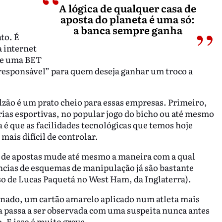
A lógica de qualquer casa de
aposta do planeta é uma só:
a banca sempre ganha
ato. É
a internet
de uma BET
responsável” para quem deseja ganhar um troco a
lzão é um prato cheio para essas empresas. Primeiro,
erias esportivas, no popular jogo do bicho ou até mesmo
a é que as facilidades tecnológicas que temos hoje
ais difícil de controlar.
sa de apostas mude até mesmo a maneira com a qual
ncias de esquemas de manipulação já são bastante
aso de Lucas Paquetá no West Ham, da Inglaterra).
nado, um cartão amarelo aplicado num atleta mais
 passa a ser observada com uma suspeita nunca antes
. E isso é muito grave.