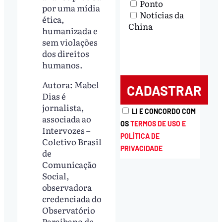
Ponto
por uma mídia
Notícias da
ética,
China
humanizada e
sem violações
dos direitos
humanos.
Autora: Mabel
Dias é
jornalista,
LI E CONCORDO COM
associada ao
OS
TERMOS DE USO E
Intervozes –
POLÍTICA DE
Coletivo Brasil
PRIVACIDADE
de
Comunicação
Social,
observadora
credenciada do
Observatório
Paraibano de