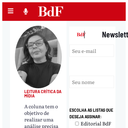
|
Newslet
LEITURA CRÍTICA DA
MÍDIA
A coluna tem o
ESCOLHA AS LISTAS QUE
objetivo de
DESEJA ASSINAR:
realizar uma
Editorial BdF
análise precisa