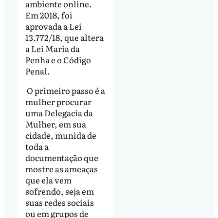
ambiente online.
Em 2018, foi
aprovada a Lei
13.772/18, que altera
a Lei Maria da
Penha e o Código
Penal.
O primeiro passo é a
mulher procurar
uma Delegacia da
Mulher, em sua
cidade, munida de
toda a
documentação que
mostre as ameaças
que ela vem
sofrendo, seja em
suas redes sociais
ou em grupos de