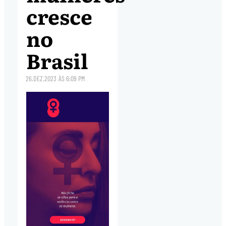
cresce
no
Brasil
26.DEZ.2023
ÀS
6:09 PM