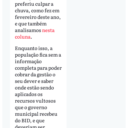
preferiu culpar a
chuva, como fez em
fevereiro deste ano,
e que também
analisamos
nesta
coluna
.
Enquanto isso, a
população fica sem a
informação
completa para poder
cobrar da gestão o
seu dever e saber
onde estão sendo
aplicados os
recursos vultosos
que o governo
municipal recebeu
do BID, e que
deveriam ser