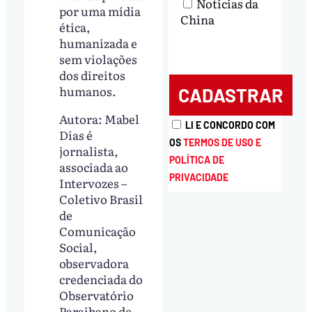
Notícias da
por uma mídia
China
ética,
humanizada e
sem violações
dos direitos
humanos.
Autora: Mabel
LI E CONCORDO COM
Dias é
OS
TERMOS DE USO E
jornalista,
POLÍTICA DE
associada ao
PRIVACIDADE
Intervozes –
Coletivo Brasil
de
Comunicação
Social,
observadora
credenciada do
Observatório
Paraibano de