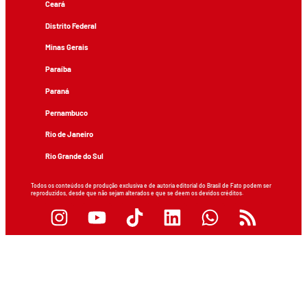
Ceará
Distrito Federal
Minas Gerais
Paraíba
Paraná
Pernambuco
Rio de Janeiro
Rio Grande do Sul
Todos os conteúdos de produção exclusiva e de autoria editorial do Brasil de Fato podem ser
reproduzidos, desde que não sejam alterados e que se deem os devidos créditos.