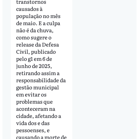
transtornos
causados à
população no mês
de maio. E a culpa
não é da chuva,
como sugere o
release da Defesa
Civil, publicado
pelo g1 em 6 de
junho de 2025,
retirando assim a
responsabilidade da
gestão municipal
em evitar os
problemas que
aconteceram na
cidade, afetando a
vida dos e das
pessoenses, e
causando a morte de