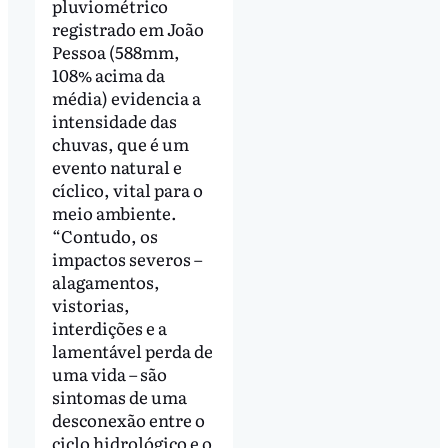
pluviométrico
registrado em João
Pessoa (588mm,
108% acima da
média) evidencia a
intensidade das
chuvas, que é um
evento natural e
cíclico, vital para o
meio ambiente.
“Contudo, os
impactos severos –
alagamentos,
vistorias,
interdições e a
lamentável perda de
uma vida – são
sintomas de uma
desconexão entre o
ciclo hidrológico e o