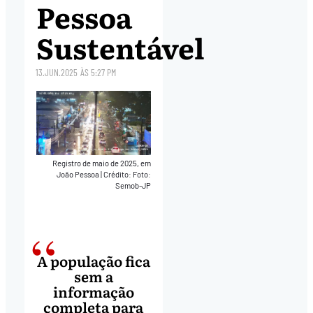
Pessoa
Sustentável
13.JUN.2025
ÀS
5:27 PM
Registro de maio de 2025, em
João Pessoa
|
Crédito: Foto:
Semob-JP
A população fica
sem a
informação
completa para