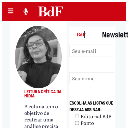
|
Newslet
LEITURA CRÍTICA DA
MÍDIA
ESCOLHA AS LISTAS QUE
A coluna tem o
DESEJA ASSINAR:
objetivo de
Editorial BdF
realizar uma
Ponto
análise precisa