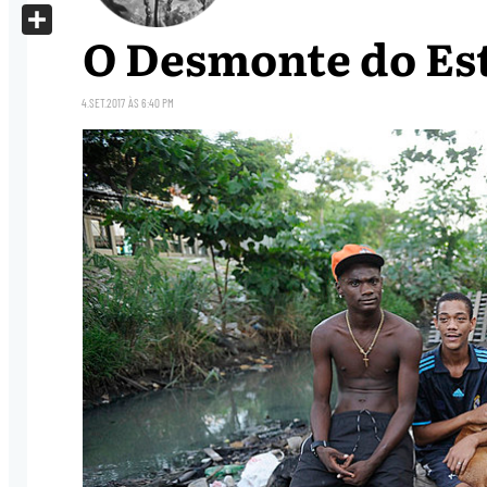
X
O Desmonte do Est
Share
4.SET.2017
ÀS
6:40 PM