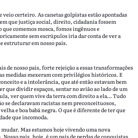
veio certeiro. As canetas golpistas estão apontadas
em que justiça social, direito, cidadania fossem
igo que comemos mosca, fomos ingênuos e
ricamente sem escrúpulos iria dar conta de ver a
se estruturar em nosso país.
s de nosso país, forte rejeição a essas transformações
sas medidas mexeram com privilégios históricos. E
econceito e a intolerância, que até então estavam bem
er que dividir espaços, sentar no avião ao lado de um
ula, ver quem vive da terra com direito a ela… Tudo
ão se declaravam racistas nem preconceituosos,
lha e boa babá negra. O que é diferente de ter que
idade que incomoda.
ra mudar. Mas estamos hoje vivendo uma nova
. Nosso país, hoje, é um país de perdas de conquistas,