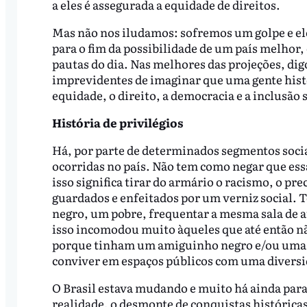
a eles é assegurada a equidade de direitos.
Mas não nos iludamos: sofremos um golpe e ele 
para o fim da possibilidade de um país melhor, 
pautas do dia. Nas melhores das projeções, d
imprevidentes de imaginar que uma gente histo
equidade, o direito, a democracia e a inclusão 
História de privilégios
Há, por parte de determinados segmentos sociai
ocorridas no país. Não tem como negar que es
isso significa tirar do armário o racismo, o pr
guardados e enfeitados por um verniz social. T
negro, um pobre, frequentar a mesma sala de a
isso incomodou muito àqueles que até então n
porque tinham um amiguinho negro e/ou uma ve
conviver em espaços públicos com uma divers
O Brasil estava mudando e muito há ainda pa
realidade, o desmonte de conquistas históricas