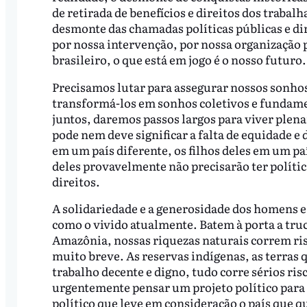
de retirada de benefícios e direitos dos traba
desmonte das chamadas políticas públicas e dir
por nossa intervenção, por nossa organização 
brasileiro, o que está em jogo é o nosso futuro
Precisamos lutar para assegurar nossos sonhos.
transformá-los em sonhos coletivos e fundame
juntos, daremos passos largos para viver plen
pode nem deve significar a falta de equidade e
em um país diferente, os filhos deles em um país
deles provavelmente não precisarão ter polític
direitos.
A solidariedade e a generosidade dos homens
como o vivido atualmente. Batem à porta a tru
Amazônia, nossas riquezas naturais correm ris
muito breve. As reservas indígenas, as terras 
trabalho decente e digno, tudo corre sérios ri
urgentemente pensar um projeto político para
político que leve em consideração o país que 