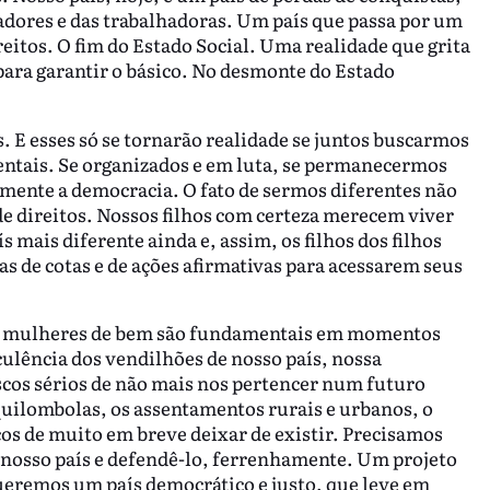
lhadores e das trabalhadoras. Um país que passa por um
eitos. O fim do Estado Social. Uma realidade que grita
para garantir o básico. No desmonte do Estado
.
 E esses só se tornarão realidade se juntos buscarmos
ntais. Se organizados e em luta, se permanecermos
amente a democracia. O fato de sermos diferentes não
 de direitos. Nossos filhos com certeza merecem viver
 mais diferente ainda e, assim, os filhos dos filhos
as de cotas e de ações afirmativas para acessarem seus
 e mulheres de bem são fundamentais em momentos
culência dos vendilhões de nosso país, nossa
cos sérios de não mais nos pertencer num futuro
quilombolas, os assentamentos rurais e urbanos, o
scos de muito em breve deixar de existir. Precisamos
 nosso país e defendê-lo, ferrenhamente. Um projeto
queremos um país democrático e justo, que leve em