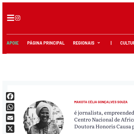
APOIE
PÁGINA PRINCIPAL
REGIONAIS
|
CULTU
MAKOTA CÉLIA GONÇALVES SOUZA
Facebook
é jornalista, empreended
WhatsApp
Centro Nacional de Afric
Email
Doutora Honoris Causa p