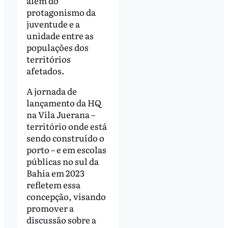
além do
protagonismo da
juventude e a
unidade entre as
populações dos
territórios
afetados.
A jornada de
lançamento da HQ
na Vila Juerana –
território onde está
sendo construído o
porto – e em escolas
públicas no sul da
Bahia em 2023
refletem essa
concepção, visando
promover a
discussão sobre a