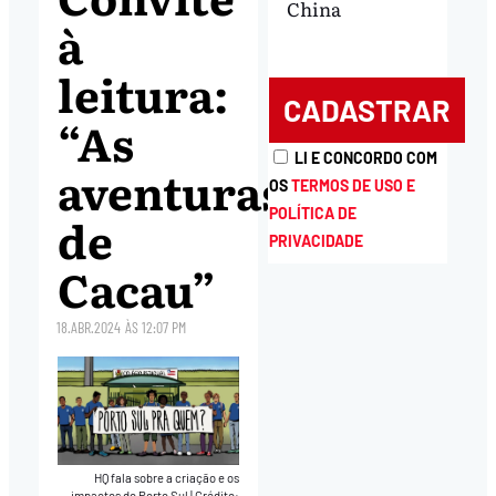
China
à
leitura:
“As
LI E CONCORDO COM
aventuras
OS
TERMOS DE USO E
POLÍTICA DE
de
PRIVACIDADE
Cacau”
18.ABR.2024
ÀS
12:07 PM
HQ fala sobre a criação e os
impactos do Porto Sul
|
Crédito: