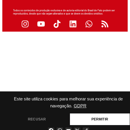
Todos os conteúdos de produção exclusiva e de autoria editorial do Brasil de Fato podem ser
reproduzidos, desde que não sejam alterados e que se deem os devidos créditos.
Este site utiliza cookies para melhorar sua experiência de
navegação.
GDPR
RECUSAR
PERMITIR
Facebook
WhatsApp
Email
X
Share