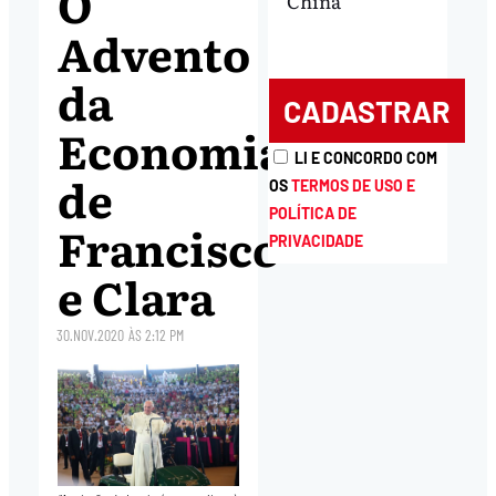
O
China
Advento
da
Economia
LI E CONCORDO COM
de
OS
TERMOS DE USO E
POLÍTICA DE
Francisco
PRIVACIDADE
e Clara
30.NOV.2020
ÀS
2:12 PM