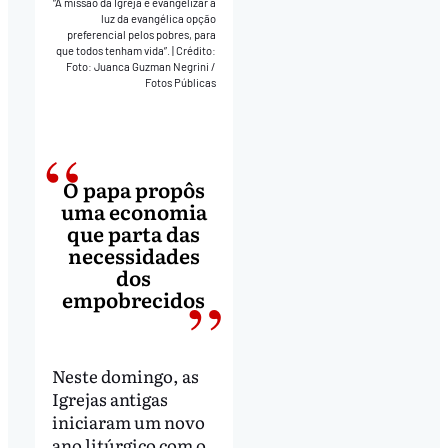
“A missão da Igreja é evangelizar à
luz da evangélica opção
preferencial pelos pobres, para
que todos tenham vida”.
|
Crédito:
Foto: Juanca Guzman Negrini /
Fotos Públicas
O papa propôs
uma economia
que parta das
necessidades
dos
empobrecidos
Neste domingo, as
Igrejas antigas
iniciaram um novo
ano litúrgico com o