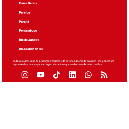
Minas Gerais
Paraíba
Paraná
Pernambuco
Rio de Janeiro
Rio Grande do Sul
Todos os conteúdos de produção exclusiva e de autoria editorial do Brasil de Fato podem ser
reproduzidos, desde que não sejam alterados e que se deem os devidos créditos.