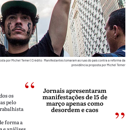
posta por Michel Temer
|
Crédito: Manifestantes tomaram as ruas do país contra a reforma da
previdência proposta por Michel Temer
Jornais apresentaram
dos os
manifestações de 15 de
as pelo
março apenas como
rabalhista
desordem e caos
e forma a
a e análises