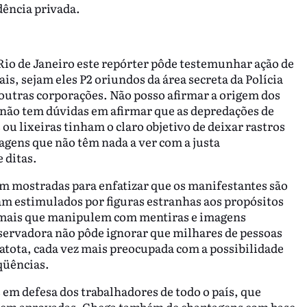
dência privada.
 Rio de Janeiro este repórter pôde testemunhar ação de
is, sejam eles P2 oriundos da área secreta da Polícia
outras corporações. Não posso afirmar a origem dos
não tem dúvidas em afirmar que as depredações de
ou lixeiras tinham o claro objetivo de deixar rastros
agens que não têm nada a ver com a justa
 ditas.
am mostradas para enfatizar que os manifestantes são
 estimulados por figuras estranhas aos propósitos
 mais que manipulem com mentiras e imagens
servadora não pôde ignorar que milhares de pessoas
tota, cada vez mais preocupada com a possibilidade
qüências.
em defesa dos trabalhadores de todo o país, que
orem aprovadas. Chega também de chantagens com base