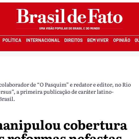
POLÍTICA
INTERNACIONAL
DIREITOS
BEM VIVER
OPINIÃO
Q
i colaborador de “O Pasquim” e redator e editor, no Rio
ersus”, a primeira publicação de caráter latino­
rasil.
manipulou cobertura
s reformas nefastas