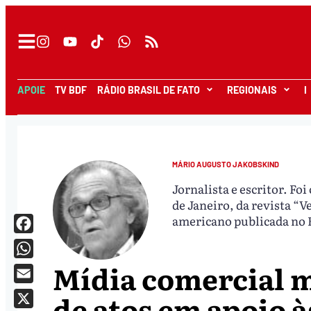
APOIE
TV BDF
RÁDIO BRASIL DE FATO
REGIONAIS
I
MÁRIO AUGUSTO JAKOBSKIND
Jornalista e escritor. Fo
de Janeiro, da revista “V
americano publicada no B
Facebook
Mídia comercial 
WhatsApp
Email
de atos em apoio à