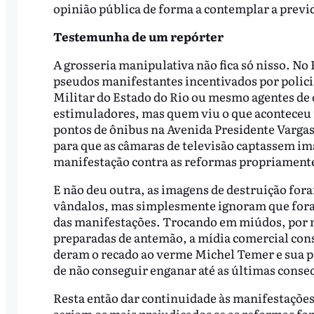
opinião pública de forma a contemplar a previ
Testemunha de um repórter
A grosseria manipulativa não fica só nisso. No
pseudos manifestantes incentivados por policia
Militar do Estado do Rio ou mesmo agentes de 
estimuladores, mas quem viu o que aconteceu 
pontos de ônibus na Avenida Presidente Vargas 
para que as câmaras de televisão captassem im
manifestação contra as reformas propriamente
E não deu outra, as imagens de destruição for
vândalos, mas simplesmente ignoram que foram
das manifestações. Trocando em miúdos, por
preparadas de antemão, a mídia comercial con
deram o recado ao verme Michel Temer e sua pa
de não conseguir enganar até as últimas conse
Resta então dar continuidade às manifestações 
seriam os mais prejudicados se as reformas f