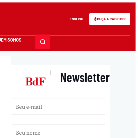
ENGLISH
OUÇA A RÁDIO BDF
UEM SOMOS
Newsletter
|