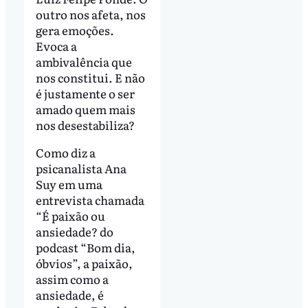
outro nos afeta, nos
gera emoções.
Evoca a
ambivalência que
nos constitui. E não
é justamente o ser
amado quem mais
nos desestabiliza?
Como diz a
psicanalista Ana
Suy em uma
entrevista chamada
“É paixão ou
ansiedade? do
podcast “Bom dia,
óbvios”, a paixão,
assim como a
ansiedade, é