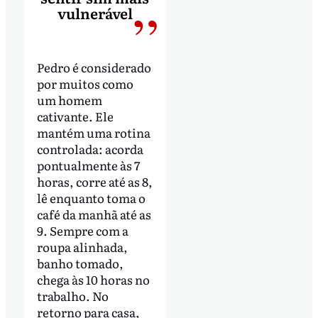
vulnerável
Pedro é considerado
por muitos como
um homem
cativante. Ele
mantém uma rotina
controlada: acorda
pontualmente às 7
horas, corre até as 8,
lê enquanto toma o
café da manhã até as
9. Sempre com a
roupa alinhada,
banho tomado,
chega às 10 horas no
trabalho. No
retorno para casa,