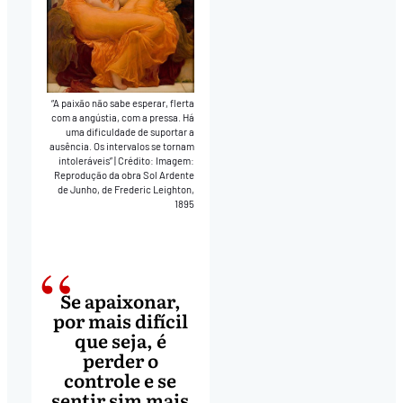
“A paixão não sabe esperar, flerta
com a angústia, com a pressa. Há
uma dificuldade de suportar a
ausência. Os intervalos se tornam
intoleráveis”
|
Crédito: Imagem:
Reprodução da obra Sol Ardente
de Junho, de Frederic Leighton,
1895
Se apaixonar,
por mais difícil
que seja, é
perder o
controle e se
sentir sim mais