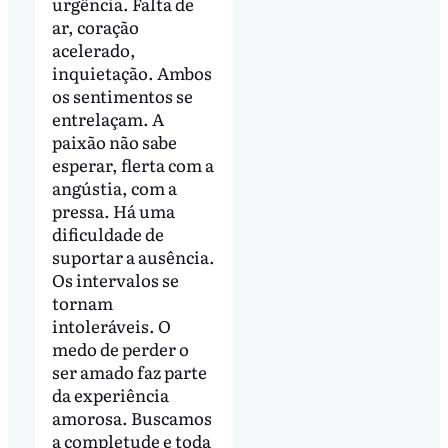
urgência. Falta de
ar, coração
acelerado,
inquietação. Ambos
os sentimentos se
entrelaçam. A
paixão não sabe
esperar, flerta com a
angústia, com a
pressa. Há uma
dificuldade de
suportar a ausência.
Os intervalos se
tornam
intoleráveis. O
medo de perder o
ser amado faz parte
da experiência
amorosa. Buscamos
a completude e toda