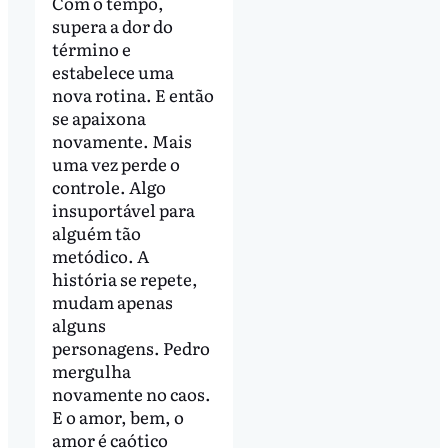
Com o tempo,
supera a dor do
término e
estabelece uma
nova rotina. E então
se apaixona
novamente. Mais
uma vez perde o
controle. Algo
insuportável para
alguém tão
metódico. A
história se repete,
mudam apenas
alguns
personagens. Pedro
mergulha
novamente no caos.
E o amor, bem, o
amor é caótico