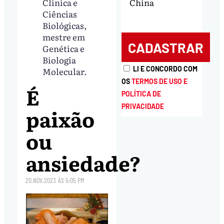
Clínica e
China
Ciências
Biológicas,
mestre em
Genética e
Biologia
LI E CONCORDO COM
Molecular.
OS
TERMOS DE USO E
É
POLÍTICA DE
PRIVACIDADE
paixão
ou
ansiedade?
20.NOV.2023
ÀS
5:05 PM