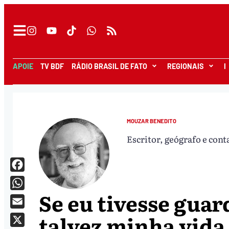
APOIE
TV BDF
RÁDIO BRASIL DE FATO
REGIONAIS
I
MOUZAR BENEDITO
Escritor, geógrafo e cont
Facebook
Se eu tivesse gua
WhatsApp
Email
talvez minha vida 