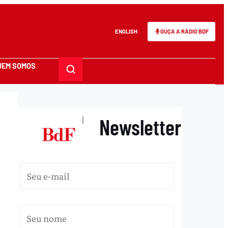
ENGLISH
OUÇA A RÁDIO BDF
UEM SOMOS
Newsletter
|