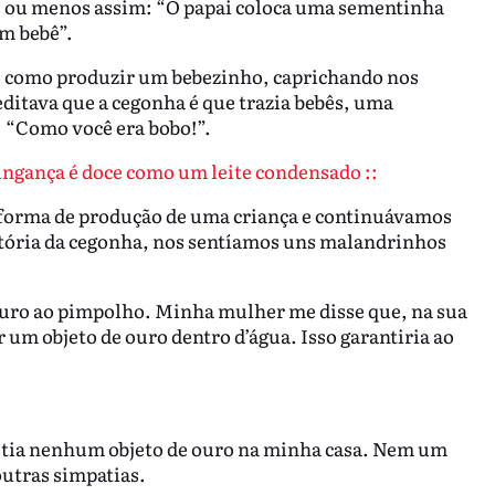
s ou menos assim: “O papai coloca uma sementinha
m bebê”.
re como produzir um bebezinho, caprichando nos
editava que a cegonha é que trazia bebês, uma
: “Como você era bobo!”.
ingança é doce como um leite condensado ::
forma de produção de uma criança e continuávamos
stória da cegonha, nos sentíamos uns malandrinhos
uturo ao pimpolho. Minha mulher me disse que, na sua
 um objeto de ouro dentro d’água. Isso garantiria ao
istia nenhum objeto de ouro na minha casa. Nem um
utras simpatias.