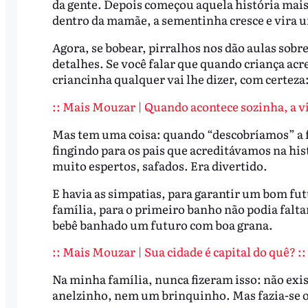
da gente. Depois começou aquela história mai
dentro da mamãe, a sementinha cresce e vira u
Agora, se bobear, pirralhos nos dão aulas sob
detalhes. Se você falar que quando criança acr
criancinha qualquer vai lhe dizer, com certeza
:: Mais Mouzar | Quando acontece sozinha, a v
Mas tem uma coisa: quando “descobríamos” a 
fingindo para os pais que acreditávamos na hi
muito espertos, safados. Era divertido.
E havia as simpatias, para garantir um bom f
família, para o primeiro banho não podia faltar
bebê banhado um futuro com boa grana.
:: Mais Mouzar | Sua cidade é capital do quê? ::
Na minha família, nunca fizeram isso: não ex
anelzinho, nem um brinquinho. Mas fazia-se o