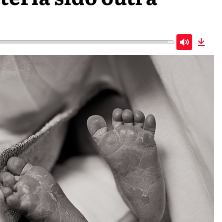
Mute
Down