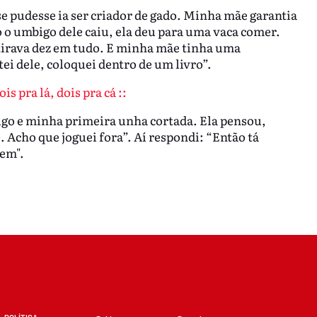
e pudesse ia ser criador de gado. Minha mãe garantia
 o umbigo dele caiu, ela deu para uma vaca comer.
tirava dez em tudo. E minha mãe tinha uma
i dele, coloquei dentro de um livro”.
s pra lá, dois pra cá ::
igo e minha primeira unha cortada. Ela pensou,
Acho que joguei fora”. Aí respondi: “Então tá
gem".