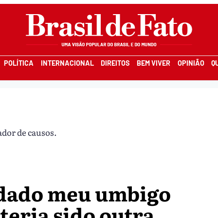
POLÍTICA
INTERNACIONAL
DIREITOS
BEM VIVER
OPINIÃO
Q
ador de causos.
rdado meu umbigo
teria sido outra