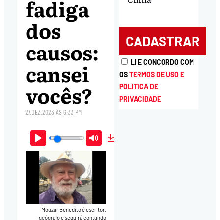
fadiga
dos
causos:
LI E CONCORDO COM
cansei
OS
TERMOS DE USO E
vocês?
POLÍTICA DE
PRIVACIDADE
27.DEZ.2023
ÀS
6:33 PM
Play
Mute
Download
Mouzar Benedito é escritor,
geógrafo e seguirá contando