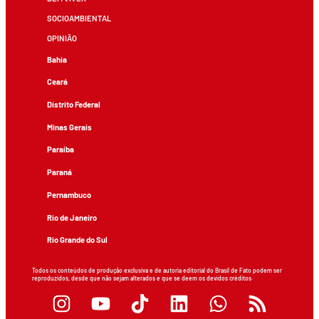
SOCIOAMBIENTAL
OPINIÃO
Bahia
Ceará
Distrito Federal
Minas Gerais
Paraíba
Paraná
Pernambuco
Rio de Janeiro
Rio Grande do Sul
Todos os conteúdos de produção exclusiva e de autoria editorial do Brasil de Fato podem ser
reproduzidos, desde que não sejam alterados e que se deem os devidos créditos.