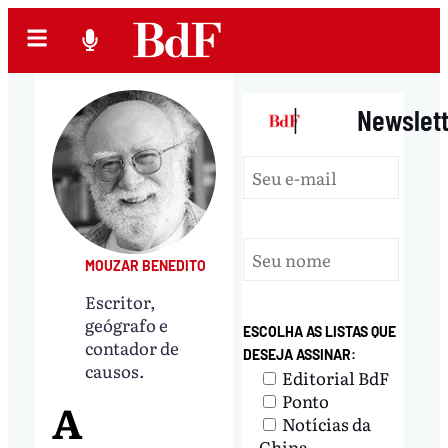
|
Newslet
MOUZAR BENEDITO
Escritor,
geógrafo e
ESCOLHA AS LISTAS QUE
contador de
DESEJA ASSINAR:
causos.
Editorial BdF
Ponto
A
Notícias da
China