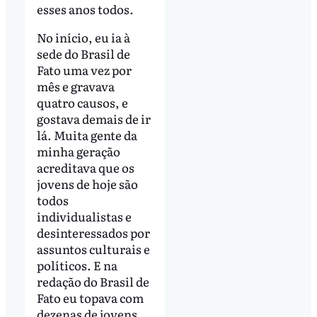
esses anos todos.
No início, eu ia à
sede do Brasil de
Fato uma vez por
mês e gravava
quatro causos, e
gostava demais de ir
lá. Muita gente da
minha geração
acreditava que os
jovens de hoje são
todos
individualistas e
desinteressados por
assuntos culturais e
políticos. E na
redação do Brasil de
Fato eu topava com
dezenas de jovens