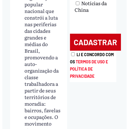
Notícias da
popular
China
nacional que
constrói a luta
nas periferias
das cidades
grandes e
médias do
Brasil,
LI E CONCORDO COM
promovendo a
OS
TERMOS DE USO E
auto-
POLÍTICA DE
organização da
classe
PRIVACIDADE
trabalhadora a
partir de seus
territórios de
moradia:
bairros, favelas
e ocupações. O
movimento