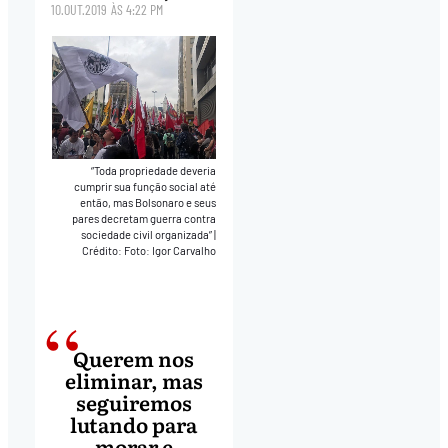
10.OUT.2019
ÀS
4:22 PM
“Toda propriedade deveria
cumprir sua função social até
então, mas Bolsonaro e seus
pares decretam guerra contra
sociedade civil organizada”
|
Crédito: Foto: Igor Carvalho
Querem nos
eliminar, mas
seguiremos
lutando para
morar e