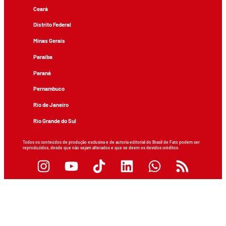
Ceará
Distrito Federal
Minas Gerais
Paraíba
Paraná
Pernambuco
Rio de Janeiro
Rio Grande do Sul
Todos os conteúdos de produção exclusiva e de autoria editorial do Brasil de Fato podem ser
reproduzidos, desde que não sejam alterados e que se deem os devidos créditos.