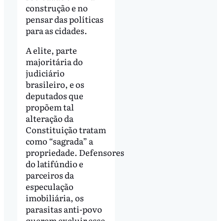
construção e no
pensar das políticas
para as cidades.
A elite, parte
majoritária do
judiciário
brasileiro, e os
deputados que
propõem tal
alteração da
Constituição tratam
como “sagrada” a
propriedade. Defensores
do latifúndio e
parceiros da
especulação
imobiliária, os
parasitas anti-povo
querem excluir esse