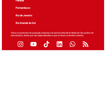
Paraná
Pernambuco
Rio de Janeiro
Rio Grande do Sul
Todos os conteúdos de produção exclusiva e de autoria editorial do Brasil de Fato podem ser
reproduzidos, desde que não sejam alterados e que se deem os devidos créditos.