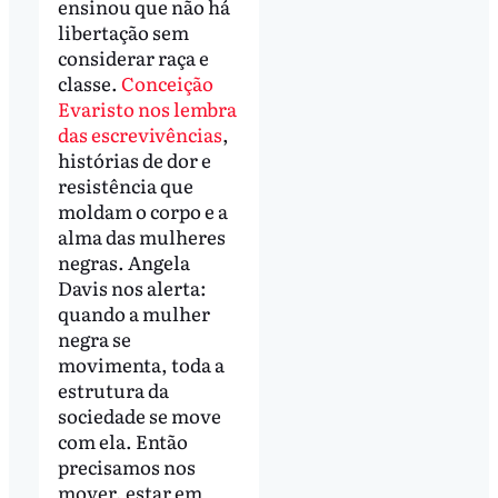
ensinou que não há
libertação sem
considerar raça e
classe.
Conceição
Evaristo nos lembra
das escrevivências
,
histórias de dor e
resistência que
moldam o corpo e a
alma das mulheres
negras. Angela
Davis nos alerta:
quando a mulher
negra se
movimenta, toda a
estrutura da
sociedade se move
com ela. Então
precisamos nos
mover, estar em