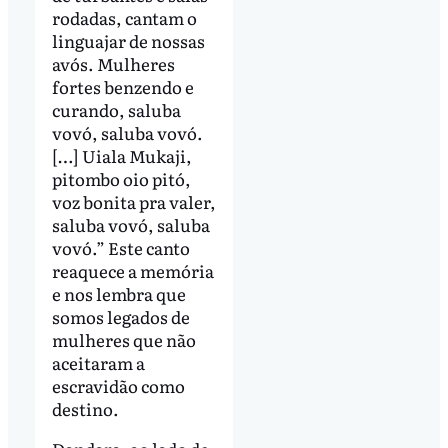
rodadas, cantam o
linguajar de nossas
avós. Mulheres
fortes benzendo e
curando, saluba
vovó, saluba vovó.
[…] Uiala Mukaji,
pitombo oio pitó,
voz bonita pra valer,
saluba vovó, saluba
vovó.” Este canto
reaquece a memória
e nos lembra que
somos legados de
mulheres que não
aceitaram a
escravidão como
destino.