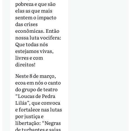
pobreza e que são
elas as que mais
sentem o impacto
das crises
econômicas. Então
nossa luta vocifera:
Que todas nós
estejamos vivas,
livres e com
direitos!
Neste 8 de março,
ecoa em nós o canto
do grupo de teatro
“Loucas de Pedra
Lilás”, que convoca
e fortalece nas lutas
por justiça e
libertação: “Negras
de turbantes e saias