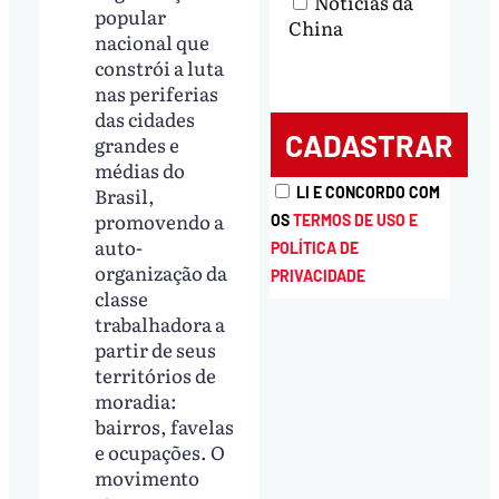
Notícias da
popular
China
nacional que
constrói a luta
nas periferias
das cidades
grandes e
médias do
Brasil,
LI E CONCORDO COM
promovendo a
OS
TERMOS DE USO E
auto-
POLÍTICA DE
organização da
PRIVACIDADE
classe
trabalhadora a
partir de seus
territórios de
moradia:
bairros, favelas
e ocupações. O
movimento