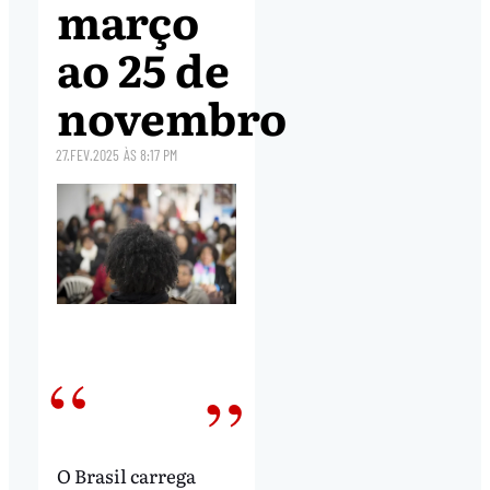
março
ao 25 de
novembro
27.FEV.2025
ÀS
8:17 PM
O Brasil carrega