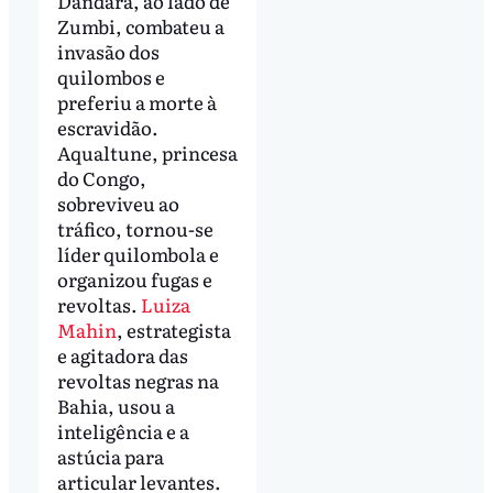
Dandara, ao lado de
Zumbi, combateu a
invasão dos
quilombos e
preferiu a morte à
escravidão.
Aqualtune, princesa
do Congo,
sobreviveu ao
tráfico, tornou-se
líder quilombola e
organizou fugas e
revoltas.
Luiza
Mahin
, estrategista
e agitadora das
revoltas negras na
Bahia, usou a
inteligência e a
astúcia para
articular levantes.