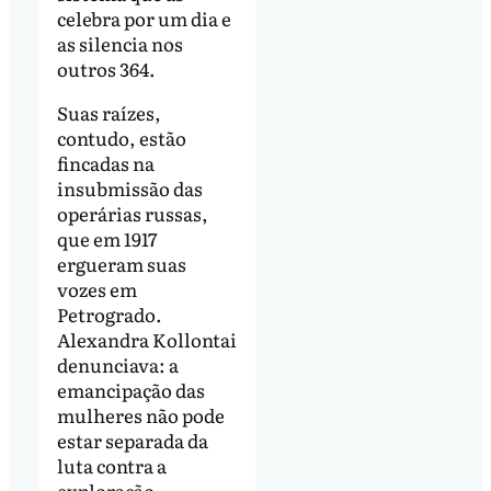
celebra por um dia e
as silencia nos
outros 364.
Suas raízes,
contudo, estão
fincadas na
insubmissão das
operárias russas,
que em 1917
ergueram suas
vozes em
Petrogrado.
Alexandra Kollontai
denunciava: a
emancipação das
mulheres não pode
estar separada da
luta contra a
exploração