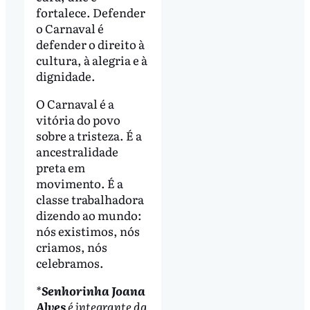
fortalece. Defender
o Carnaval é
defender o direito à
cultura, à alegria e à
dignidade.
O Carnaval é a
vitória do povo
sobre a tristeza. É a
ancestralidade
preta em
movimento. É a
classe trabalhadora
dizendo ao mundo:
nós existimos, nós
criamos, nós
celebramos.
*
Senhorinha Joana
Alves
é integrante da