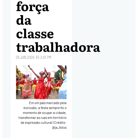
força
da
classe
trabalhadora
28.JAN.2026
ÀS
2:01 PM
Em um país marcado pela
exclusão, a festa sempre foi o
momento de ocupar a cidade,
transformar as ruas em território
de expressão cultural
|
Crédito:
@ja_fotos