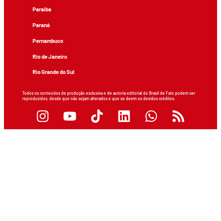
Paraíba
Paraná
Pernambuco
Rio de Janeiro
Rio Grande do Sul
Todos os conteúdos de produção exclusiva e de autoria editorial do Brasil de Fato podem ser
reproduzidos, desde que não sejam alterados e que se deem os devidos créditos.