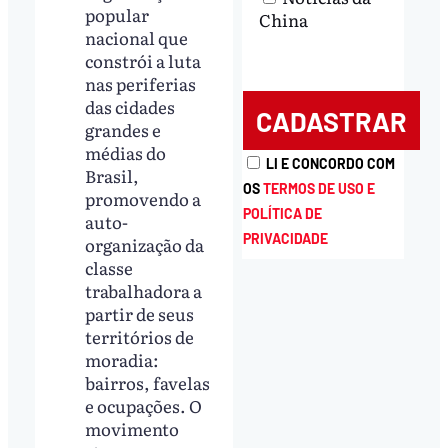
popular
China
nacional que
constrói a luta
nas periferias
das cidades
grandes e
médias do
LI E CONCORDO COM
Brasil,
OS
TERMOS DE USO E
promovendo a
POLÍTICA DE
auto-
PRIVACIDADE
organização da
classe
trabalhadora a
partir de seus
territórios de
moradia:
bairros, favelas
e ocupações. O
movimento